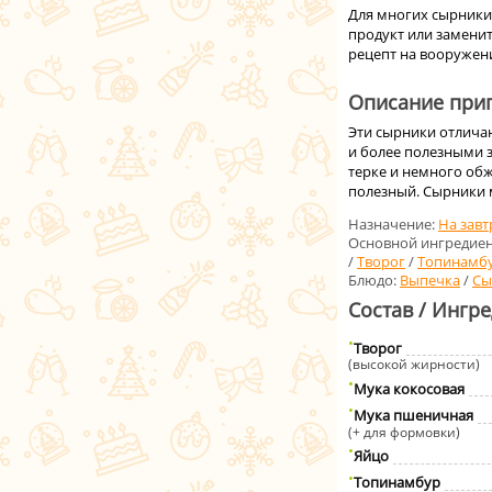
Для многих сырники
продукт или замени
рецепт на вооружен
Описание приг
Эти сырники отлича
и более полезными 
терке и немного обж
полезный. Сырники 
Назначение:
На завт
Основной ингредиен
/
Творог
/
Топинамб
Блюдо:
Выпечка
/
Сы
Состав / Ингр
Творог
(высокой жирности)
Мука кокосовая
Мука пшеничная
(+ для формовки)
Яйцo
Топинамбур