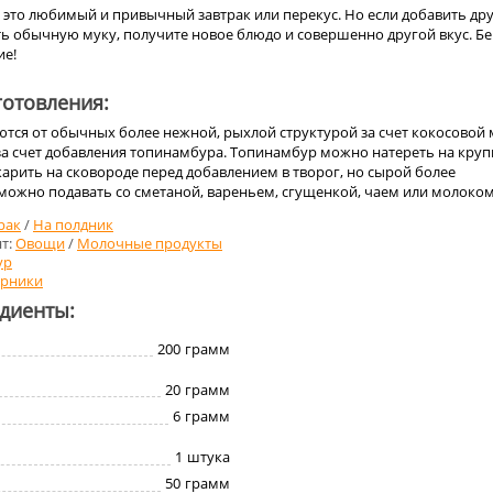
 это любимый и привычный завтрак или перекус. Но если добавить др
ть обычную муку, получите новое блюдо и совершенно другой вкус. Б
ие!
отовления:
ются от обычных более нежной, рыхлой структурой за счет кокосовой
за счет добавления топинамбура. Топинамбур можно натереть на кру
арить на сковороде перед добавлением в творог, но сырой более
можно подавать со сметаной, вареньем, сгущенкой, чаем или молоком
рак
/
На полдник
т:
Овощи
/
Молочные продукты
ур
рники
едиенты:
200
грамм
20
грамм
6
грамм
1
штука
50
грамм