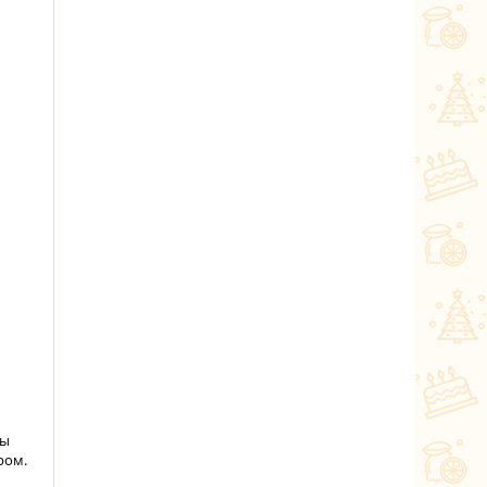
ты
ром.