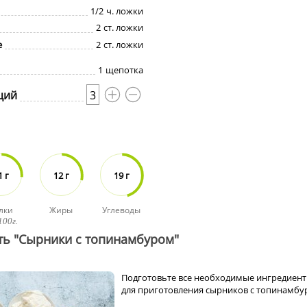
1/2
ч. ложки
2
ст. ложки
е
2
ст. ложки
1
щепотка
ций
3
1 г
12 г
19 г
лки
Жиры
Углеводы
100г.
ть "Сырники с топинамбуром"
Подготовьте все необходимые ингредиен
для приготовления сырников с топинамбу