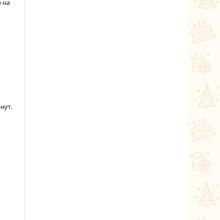
 на
нут.