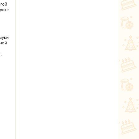
угой
ерите
 муки
пной
.