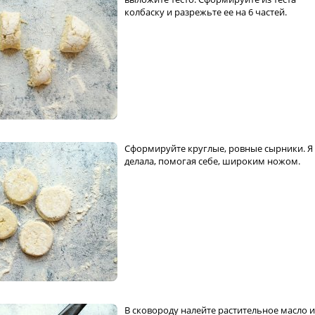
колбаску и разрежьте ее на 6 частей.
Сформируйте круглые, ровные сырники. Я 
делала, помогая себе, широким ножом.
В сковороду налейте растительное масло и