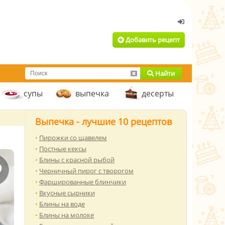
Добавить рецепт
Найти
супы
выпечка
десерты
Выпечка - лучшие 10 рецептов
Пирожки со щавелем
Постные кексы
Блины с красной рыбой
Черничный пирог с творогом
Фаршированные блинчики
Вкусные сырники
Блины на воде
Блины на молоке