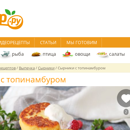
ИДЕОРЕЦЕПТЫ
СТАТЬИ
МЫ ГОТОВИМ
рыба
птица
овощи
салаты
рецептов
/
Выпечка
/
Сырники
/
Сырники с топинамбуром
с топинамбуром
2