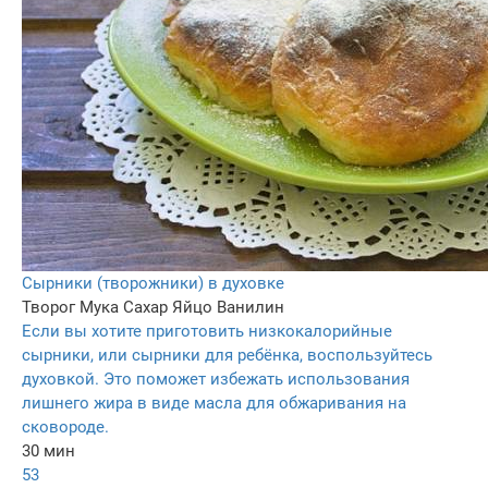
Сырники (творожники) в духовке
Творог
Мука
Сахар
Яйцо
Ванилин
Если вы хотите приготовить низкокалорийные
сырники, или сырники для ребёнка, воспользуйтесь
духовкой. Это поможет избежать использования
лишнего жира в виде масла для обжаривания на
сковороде.
30 мин
53