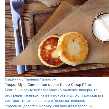
Сырники с "пьяным" изюмом
Творог
Мука
Сливочное масло
Изюм
Сахар
Яйцо
Если вы любите использовать в выпечке ликеры, то
этот рецепт наверняка вам понравится. Хочу рассказать,
как приготовить сырники с "пьяным" изюмом.
Чудесный десерт к молоку или чаю для взрослых.