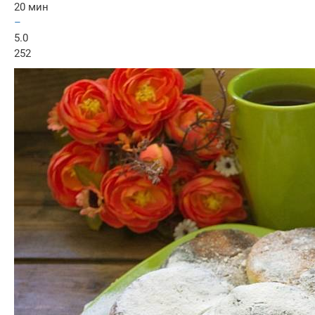
20 мин
–
5.0
252