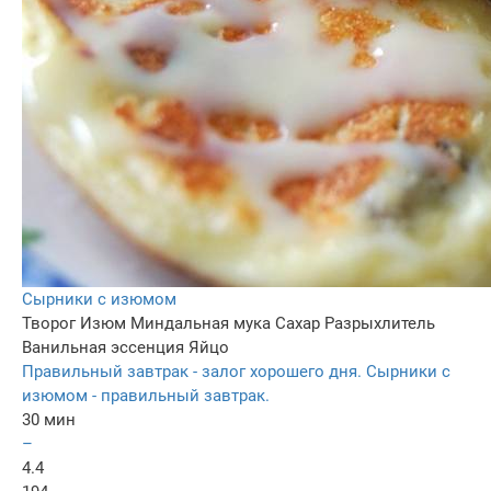
Сырники с изюмом
Творог
Изюм
Миндальная мука
Сахар
Разрыхлитель
Ванильная эссенция
Яйцо
Правильный завтрак - залог хорошего дня. Сырники с
изюмом - правильный завтрак.
30 мин
–
4.4