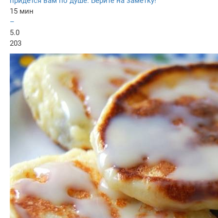
придется вам по душе. Берите на заметку!
15 мин
–
5.0
203