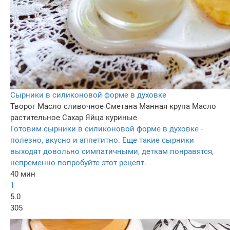
Сырники в силиконовой форме в духовке
Творог
Масло сливочное
Сметана
Манная крупа
Масло
растительное
Сахар
Яйца куриные
Готовим сырники в силиконовой форме в духовке -
полезно, вкусно и аппетитно. Еще такие сырники
выходят довольно симпатичными, деткам понравятся,
непременно попробуйте этот рецепт.
40 мин
1
5.0
305