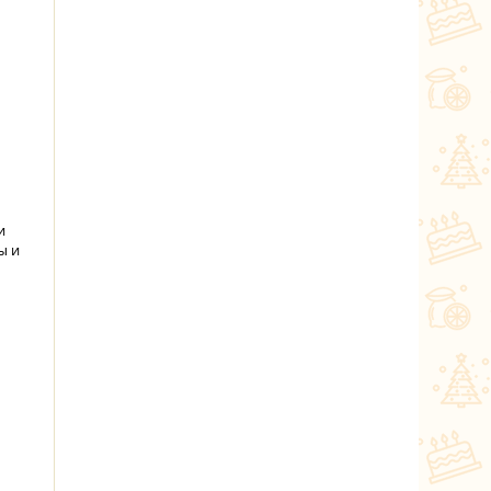
и
ы и