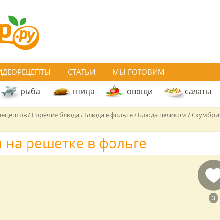
ИДЕОРЕЦЕПТЫ
СТАТЬИ
МЫ ГОТОВИМ
рыба
птица
овощи
салаты
рецептов
/
Горячие блюда
/
Блюда в фольге
/
Блюда целиком
/
Скумбри
 на решетке в фольге
3