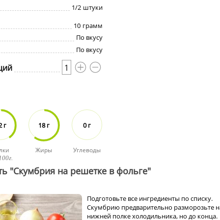
1/2
штуки
10
грамм
По вкусу
По вкусу
ций
1
2 г
18 г
0 г
лки
Жиры
Углеводы
100г.
ть "Скумбрия на решетке в фольге"
Подготовьте все ингредиенты по списку.
Скумбрию предварительно разморозьте н
нижней полке холодильника, но до конца.