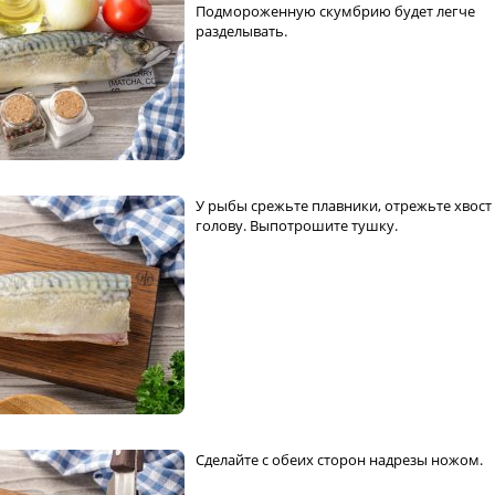
Подмороженную скумбрию будет легче
разделывать.
У рыбы срежьте плавники, отрежьте хвост
голову. Выпотрошите тушку.
Сделайте с обеих сторон надрезы ножом.