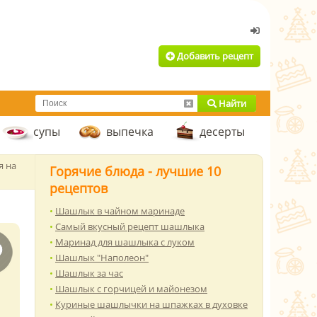
Добавить рецепт
Найти
супы
выпечка
десерты
я на
Горячие блюда - лучшие 10
рецептов
Шашлык в чайном маринаде
Самый вкусный рецепт шашлыка
Маринад для шашлыка с луком
Шашлык "Наполеон"
Шашлык за час
Шашлык с горчицей и майонезом
Куриные шашлычки на шпажках в духовке