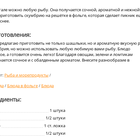
гале можно любую рыбу. Она получается сочной, ароматной и нежной
риготовить скумбрию на решётке в фольге, которая сделает пикник е
снее.
отовления:
предлагаю приготовить не только шашлыки, но и ароматную вкусную 
мбрия, но можно использовать любую любимую вами рыбу. Блюдо
ое, а готовится очень легко! Благодаря овощам, зелени и ломтикам
чается сочное и с обалденным ароматом. Внесите разнообразие в
т:
Рыба и морепродукты
/
да
/
Блюда в фольге
/
Блюда
едиенты:
1
штука
1/2
штуки
о
1
ст. ложка
1/2
штуки