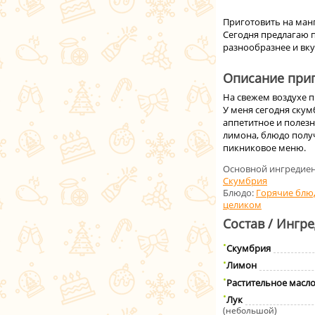
Приготовить на ман
Сегодня предлагаю п
разнообразнее и вку
Описание приг
На свежем воздухе 
У меня сегодня ску
аппетитное и полезн
лимона, блюдо полу
пикниковое меню.
Основной ингредиен
Скумбрия
Блюдо:
Горячие блю
целиком
Состав / Ингр
Скумбрия
Лимон
Растительное масл
Лук
(небольшой)