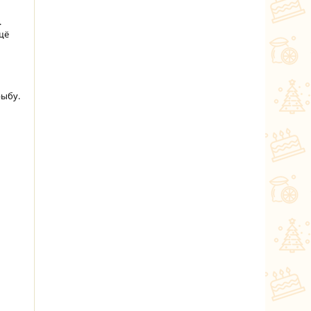
.
щё
рыбу.