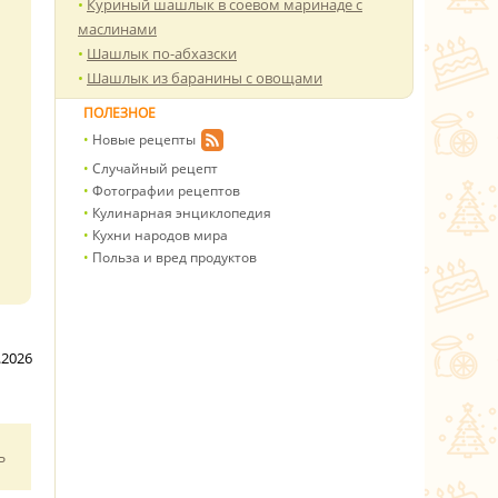
Куриный шашлык в соевом маринаде с
маслинами
Шашлык по-абхазски
Шашлык из баранины с овощами
ПОЛЕЗНОЕ
Новые рецепты
Случайный рецепт
Фотографии рецептов
Кулинарная энциклопедия
Кухни народов мира
Польза и вред продуктов
.2026
ь