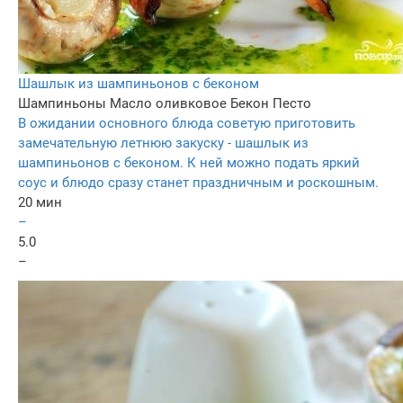
Шашлык из шампиньонов с беконом
Шампиньоны
Масло оливковое
Бекон
Песто
В ожидании основного блюда советую приготовить
замечательную летнюю закуску - шашлык из
шампиньонов с беконом. К ней можно подать яркий
соус и блюдо сразу станет праздничным и роскошным.
20 мин
–
5.0
–