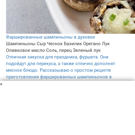
Фаршированные шампиньоны в духовке
Шампиньоны
Сыр
Чеснок
Базилик
Орегано
Лук
Оливковое масло
Соль, перец
Зеленый лук
Отличная закуска для праздника, фуршета. Они
подойдут для перекуса, а также отлично дополнят
мясное блюдо. Рассказываю о простом рецепте
приготовления фаршированных шампиньонов в
духовке.
×
1 ч.
1
4.7
72
Пользовательское соглашение