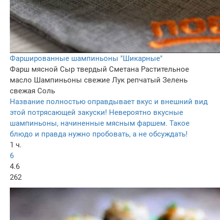
Фаршированные шампиньоны "Шикарные"
Фарш мясной
Сыр твердый
Сметана
Растительное
масло
Шампиньоны свежие
Лук репчатый
Зелень
свежая
Соль
Название полностью оправдывает вкус и внешний вид
этой потрясающей закуски! Невероятно вкусные
шампиньоны, начиненные мясным фаршем. Такое
блюдо и правда нужно пробовать, а не обсуждать!
1 ч.
6
4.6
262