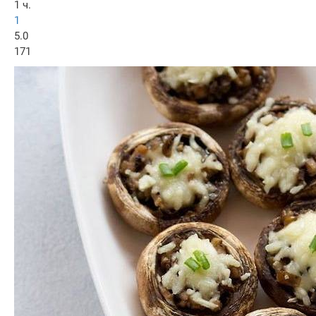
1 ч.
1
5.0
171