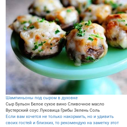
Шампиньоны под сыром в духовке
Сыр
Бульон
Белое сухое вино
Сливочное масло
Вустерский соус
Луковица
Грибы
Зелень
Соль
Если вам хочется не только накормить, но и удивить
своих гостей и близких, то рекомендую на заметку этот