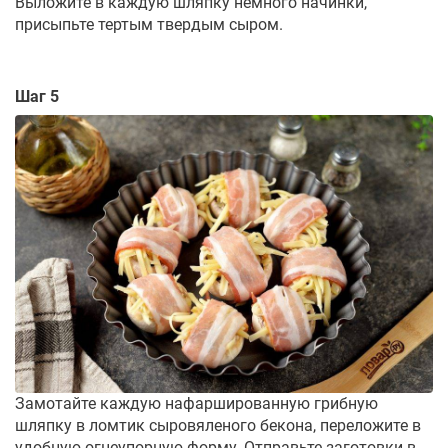
Выложите в каждую шляпку немного начинки,
присыпьте тертым твердым сыром.
Шаг 5
Замотайте каждую нафаршированную грибную
шляпку в ломтик сыровяленого бекона, переложите в
удобную огнеупорную форму. Отправьте заготовки в