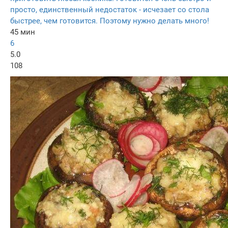
просто, единственный недостаток - исчезает со стола
быстрее, чем готовится. Поэтому нужно делать много!
45 мин
6
5.0
108