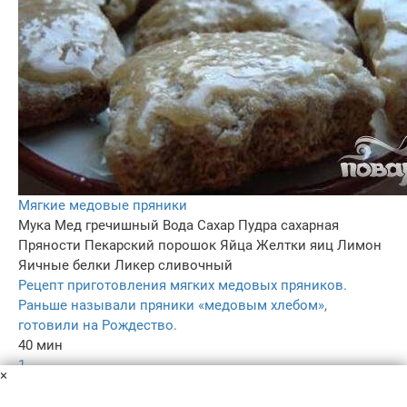
Мягкие медовые пряники
Мука
Мед гречишный
Вода
Сахар
Пудра сахарная
Пряности
Пекарский порошок
Яйца
Желтки яиц
Лимон
Яичные белки
Ликер сливочный
Рецепт приготовления мягких медовых пряников.
Раньше называли пряники «медовым хлебом»,
готовили на Рождество.
40 мин
1
×
4.4
–