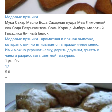
Медовые пряники
Мука
Сахар
Масло
Вода
Сахарная пудра
Мед
Лимонный
сок
Сода
Разрыхлитель
Соль
Корица
Имбирь молотый
Гвоздика
Яичный белок
Медовые пряники - ароматная и пряная выпечка,
которая отлично вписывается в праздничное меню.
Ими можно украшать елку, дарить друзьям, грызть с
чаем и разрисовать цветной глазурью.
1 дн. 0 ч.
17
5.0
–