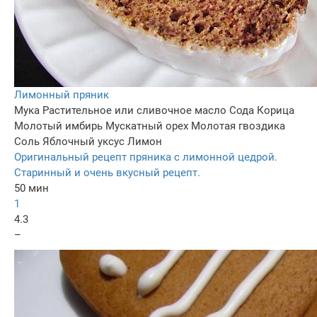
Лимонный пряник
Мука
Растительное или сливочное масло
Сода
Корица
Молотый имбирь
Мускатный орех
Молотая гвоздика
Соль
Яблочный уксус
Лимон
Оригинальный рецепт пряника с лимонной цедрой.
Старинный и очень вкусный рецепт.
50 мин
1
4.3
–