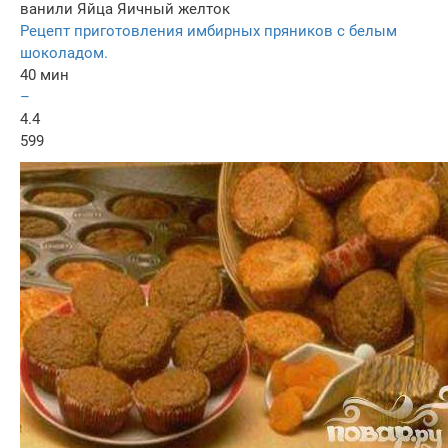
ванили
Яйца
Яичный желток
Рецепт приготовления имбирных пряников с белым
шоколадом.
40 мин
–
4.4
599