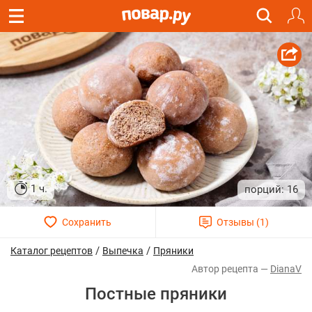
1 ч.
16
/
/
Каталог рецептов
Выпечка
Пряники
DianaV
Постные пряники