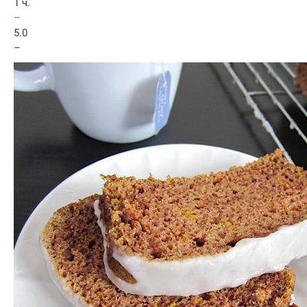
1 ч.
–
5.0
–