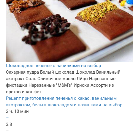
Шоколадное печенье с начинками на выбор
Сахарная пудра
Белый шоколад
Шоколад
Ванильный
экстракт
Соль
Сливочное масло
Яйцо
Нарезанные
фисташки
Нарезанные "M&M's"
Ириски
Ассорти из
орехов и конфет
Рецепт приготовления печенья с какао, ванильным
экстрактом, белым шоколадом и начинками на выбор.
2 ч. 10 мин
–
3.8
–