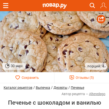
30 мин
4
/
/
/
Каталог рецептов
Выпечка
Десерты
Печенье
Alteredego
Печенье с шоколадом и ванилью