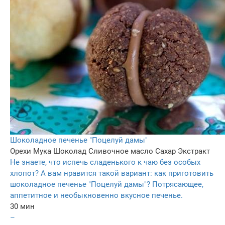
Шоколадное печенье "Поцелуй дамы"
Орехи
Мука
Шоколад
Сливочное масло
Сахар
Экстракт
Не знаете, что испечь сладенького к чаю без особых
хлопот? А вам нравится такой вариант: как приготовить
шоколадное печенье "Поцелуй дамы"? Потрясающее,
аппетитное и необыкновенно вкусное печенье.
30 мин
–