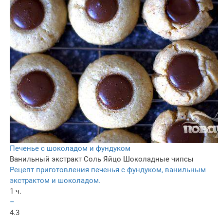
Печенье с шоколадом и фундуком
Ванильный экстракт
Соль
Яйцо
Шоколадные чипсы
Рецепт приготовления печенья с фундуком, ванильным
экстрактом и шоколадом.
1 ч.
–
4.3