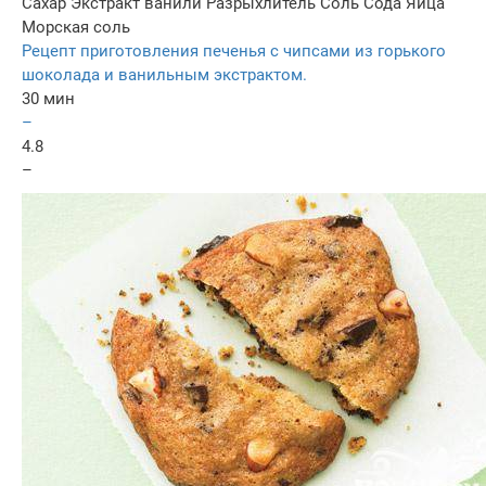
Сахар
Экстракт ванили
Разрыхлитель
Соль
Сода
Яйца
Морская соль
Рецепт приготовления печенья с чипсами из горького
шоколада и ванильным экстрактом.
30 мин
–
4.8
–