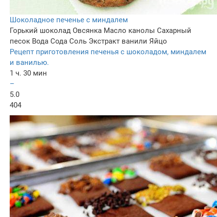
Шоколадное печенье с миндалем
Горький шоколад
Овсянка
Масло канолы
Сахарный
песок
Вода
Сода
Соль
Экстракт ванили
Яйцо
Рецепт приготовления печенья с шоколадом, миндалем
и ванилью.
1 ч. 30 мин
–
5.0
404