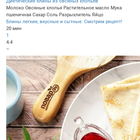
Диетические блины из овсяных хлопьев
Молоко
Овсяные хлопья
Растительное масло
Мука
пшеничная
Сахар
Соль
Разрыхлитель
Яйцо
Блины легкие, вкусные и сытные. Смотрим рецепт!
20 мин
1
4.4
–