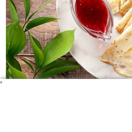
×
Блины
Молоко
Мука
Вода
Растительное масло
Сахар
Соль
Яйцо
Блины могут быть дрожжевые и бездрожжевые,
сегодня предлагаю приготовить простые