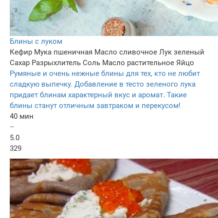
Блины с луком
Кефир
Мука пшеничная
Масло сливочное
Лук зеленый
Сахар
Разрыхлитель
Соль
Масло растительное
Яйцо
Румяные и очень нежные блины для тех, кто не любит
сладкую выпечку. Добавление в тесто зеленого лука
придает блинам характерный вкус и аромат. Такие
блины станут отличным завтраком и перекусом!
40 мин
–
5.0
329