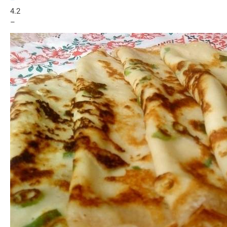
4.2
–