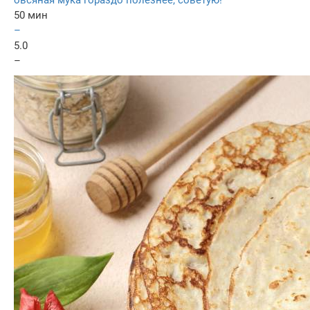
50 мин
–
5.0
–