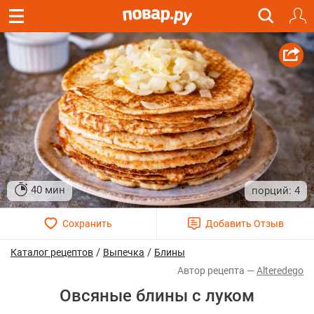
40 мин
4
/
/
Каталог рецептов
Выпечка
Блины
Alteredego
Овсяные блины с луком