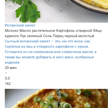
Испанский омлет
Молоко
Масло растительное
Картофель отварной
Яйцо
куриное
Лук зеленый
Соль
Перец черный молотый
Сытный испанский омлет — это, ни что иное, как
тортилья из яиц и отварного картофеля с луком.
Готовится он на оливковом или сливочном масле, а
также вы можете добавить в него мясо, колбасные
изделия.
20 мин
–
5.0
162