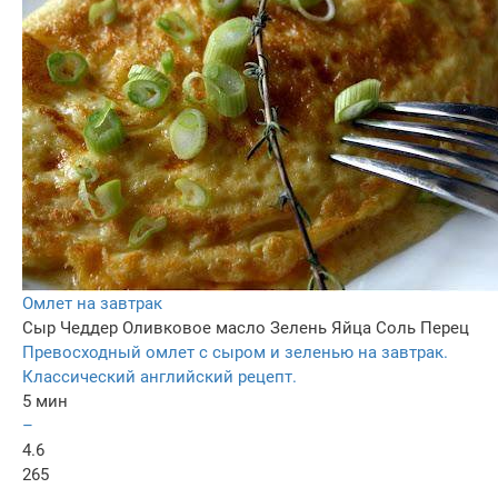
Омлет на завтрак
Сыр Чеддер
Оливковое масло
Зелень
Яйца
Соль
Перец
Превосходный омлет с сыром и зеленью на завтрак.
Классический английский рецепт.
5 мин
–
4.6
265