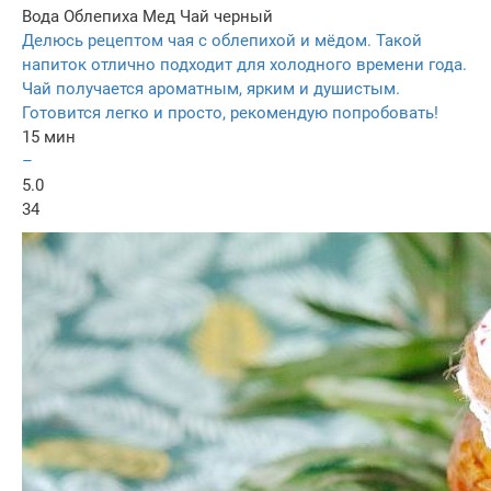
Вода
Облепиха
Мед
Чай черный
Делюсь рецептом чая с облепихой и мёдом. Такой
напиток отлично подходит для холодного времени года.
Чай получается ароматным, ярким и душистым.
Готовится легко и просто, рекомендую попробовать!
15 мин
–
5.0
34