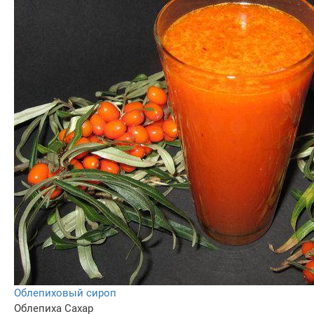
Облепиховый сироп
Облепиха
Сахар