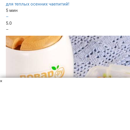
для теплых осенних чаепитий!
5 мин
–
5.0
–
×