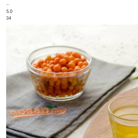
–
5.0
34