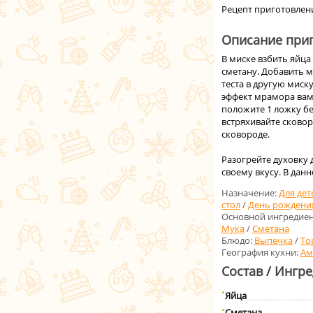
Рецепт приготовлени
Описание приг
В миске взбить яйца
сметану. Добавить м
теста в другую миск
эффект мрамора вам
положите 1 ложку бел
встряхивайте сковор
сковороде.
Разогрейте духовку д
своему вкусу. В да
Назначение:
Для дет
стол
/
День рождени
Основной ингредиен
Мука
/
Сметана
Блюдо:
Выпечка
/
То
География кухни:
Ам
Состав / Ингр
Яйца
Сметана