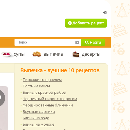
Добавить рецепт
Найти
супы
выпечка
десерты
Выпечка - лучшие 10 рецептов
Пирожки со щавелем
Постные кексы
Блины с красной рыбой
Черничный пирог с творогом
Фаршированные блинчики
Вкусные сырники
Блины на воде
Блины на молоке