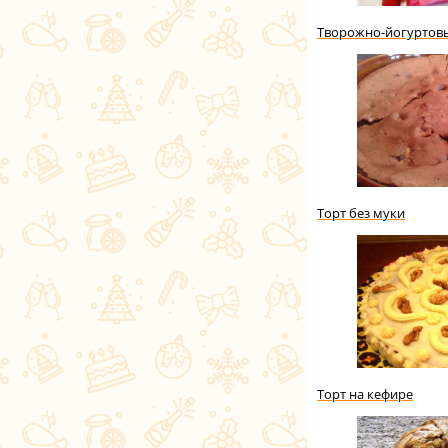
Творожно-йогуртов
Торт без муки
Торт на кефире