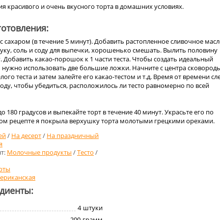
я красивого и очень вкусного торта в домашних условиях.
отовления:
 с сахаром (в течение 5 минут). Добавить растопленное сливочное масл
уку, соль и соду для выпечки, хорошенько смешать. Вылить половину
у. Добавить какао-порошок к 1 части теста. Чтобы создать идеальный
 нужно использовать две большие ложки. Начните с центра сковороды
ого теста и затем залейте его какао-тестом и т.д. Время от времени сл
оду, чтобы убедиться, расположилось ли тесто равномерно по всей
о 180 градусов и выпекайте торт в течение 40 минут. Украсьте его по
нном рецепте я покрыла верхушку торта молотыми грецкими орехами.
ей
/
На десерт
/
На праздничный
я
т:
Молочные продукты
/
Тесто
/
рты
ериканская
едиенты:
4
штуки
200
грамм