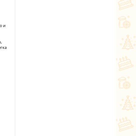
о и
,
егка