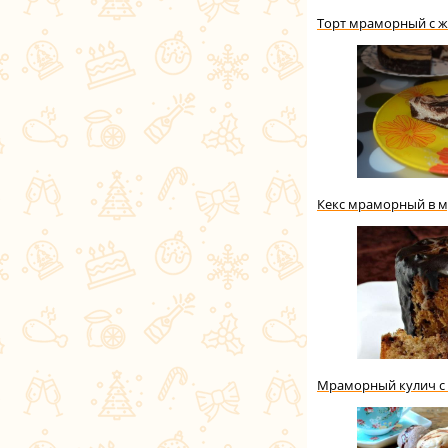
Торт мраморный с 
Кекс мраморный в м
Мраморный кулич с