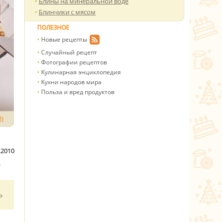
Блины на минеральной воде
Блинчики с мясом
ПОЛЕЗНОЕ
Новые рецепты
Случайный рецепт
Фотографии рецептов
Кулинарная энциклопедия
Кухни народов мира
Польза и вред продуктов
)
.2010
.
ь