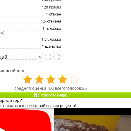
120
грамм
1
стакан
1,5
стакана
1
ч. ложка
са)
1
ст. ложка
1
щепотка
ций
4
аморный торт
4.6
25
Я приготовил(а)
орный торт"
отличаться от текстовой версии рецепта!