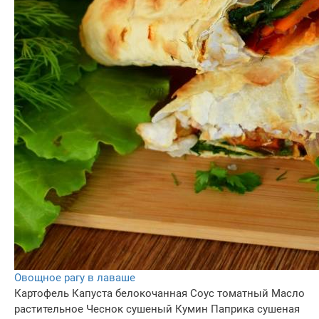
Овощное рагу в лаваше
Картофель
Капуста белокочанная
Соус томатный
Масло
растительное
Чеснок сушеный
Кумин
Паприка сушеная