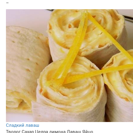
–
Сладкий лаваш
Творог
Сахар
Цедра лимона
Лаваш
Яйцо