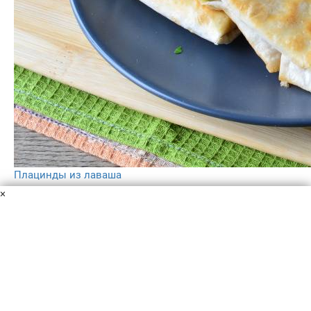
Плацинды из лаваша
Творог
Лаваш тонкий
Растительное масло
Зелень
Яйца
×
куриные
Специи
Простые и быстрые в приготовлении плацинды из
лаваша понравятся вам и вашим близким. Для начинки
возьмите творог и зелень.
15 мин
–
5.0