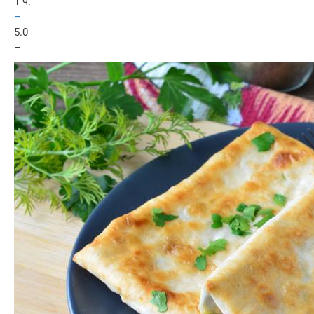
1 ч.
–
5.0
–