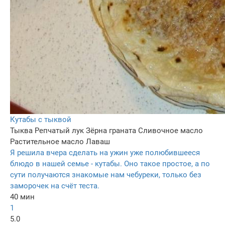
Кутабы с тыквой
Тыква
Репчатый лук
Зёрна граната
Сливочное масло
Растительное масло
Лаваш
Я решила вчера сделать на ужин уже полюбившееся
блюдо в нашей семье - кутабы. Оно такое простое, а по
сути получаются знакомые нам чебуреки, только без
заморочек на счёт теста.
40 мин
1
5.0