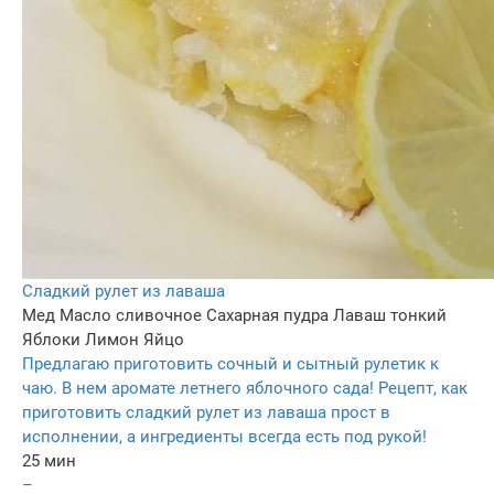
Сладкий рулет из лаваша
Мед
Масло сливочное
Сахарная пудра
Лаваш тонкий
Яблоки
Лимон
Яйцо
Предлагаю приготовить сочный и сытный рулетик к
чаю. В нем аромате летнего яблочного сада! Рецепт, как
приготовить сладкий рулет из лаваша прост в
исполнении, а ингредиенты всегда есть под рукой!
25 мин
–