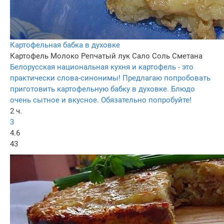
Картофельная бабка в духовке
Картофель
Молоко
Репчатый лук
Сало
Соль
Сметана
Белорусская национальная кухня и картофель - это
практически слова-синонимы! Предлагаю попробовать
приготовить картофельную бабку в духовке. Блюдо
очень сытное и вкусное. Обязательно попробуйте!
2 ч.
3
4.6
43