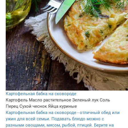
Картофельная бабка на сковороде
Картофель
Масло растительное
Зеленый лук
Соль
Перец
Сухой чеснок
Яйца куриные
Картофельная бабка на сковороде - отличный обед или
ужин для всей семьи. Подавать блюдо можно с
разными овощами, мясом, рыбой, птицей. Берите на