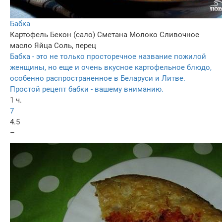
Бабка
Картофель
Бекон (сало)
Сметана
Молоко
Сливочное
масло
Яйца
Соль, перец
Бабка - это не только просторечное название пожилой
женщины, но еще и очень вкусное картофельное блюдо,
особенно распространенное в Беларуси и Литве.
Простой рецепт бабки - вашему вниманию.
1 ч.
7
4.5
–