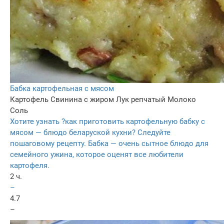
Бабка картофельная с мясом
Картофель
Свинина с жиром
Лук репчатый
Молоко
Соль
Хотите узнать ?как приготовить картофельную бабку с
мясом — блюдо беларуской кухни? Следуйте
пошаговому рецепту. Бабка — очень сытное блюдо для
семейного ужина, которое оценят все любители
картофеля.
2 ч.
–
4.7
–