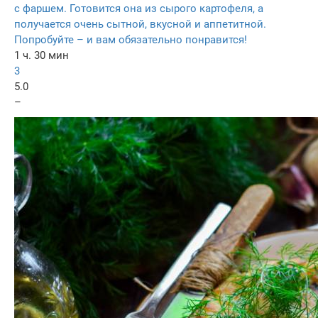
с фаршем. Готовится она из сырого картофеля, а
получается очень сытной, вкусной и аппетитной.
Попробуйте – и вам обязательно понравится!
1 ч. 30 мин
3
5.0
–