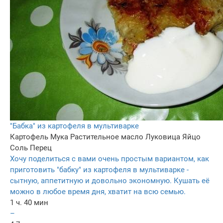
"Бабка" из картофеля в мультиварке
Картофель
Мука
Растительное масло
Луковица
Яйцо
Соль
Перец
Хочу поделиться с вами очень простым вариантом, как
приготовить "бабку" из картофеля в мультиварке -
сытную, аппетитную и довольно экономную. Кушать её
можно в любое время дня, хватит на всю семью.
1 ч. 40 мин
–