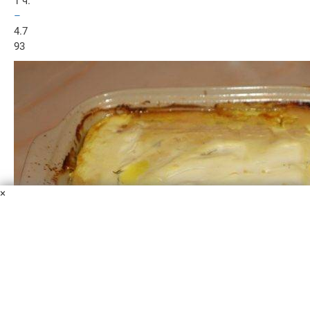
1 ч.
–
4.7
93
×