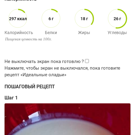
297 ккал
6 г
18 г
26 г
Калорийность
Белки
Жиры
Углеводы
Пищевая ценность на 100г.
ПОШАГОВЫЙ РЕЦЕПТ
Шаг 1