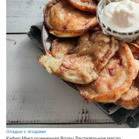
Оладьи с ягодами
Кефир
Мука пшеничная
Ягоды
Растительное масло