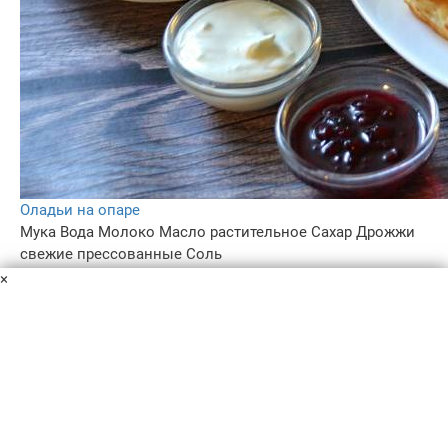
Оладьи на опаре
Мука
Вода
Молоко
Масло растительное
Сахар
Дрожжи
свежие прессованные
Соль
Рецептов приготовления оладьев очень много, оладьи
×
на опаре -ь один из них, не стоит бояться слова "опара",
готовить такие оладьи не сложнее, чем обычные,
смотрите рецепт, расскажу как это сделать.
1 ч.
2
5.0
260