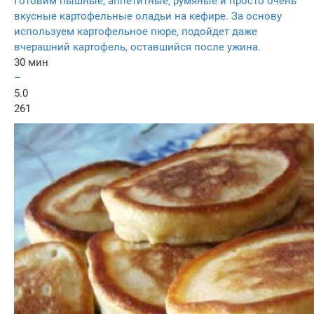
Готовим пышные, аппетитные, румяные и просто очень
вкусные картофельные оладьи на кефире. За основу
используем картофельное пюре, подойдет даже
вчерашний картофель, оставшийся после ужина.
30 мин
–
5.0
261