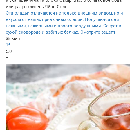
Мука пшеничная
Молоко
Сахар
Масло оливковое
Сода
или разрыхлитель
Яйцо
Соль
Эти оладьи отличаются не только внешним видом, но и
вкусом от наших привычных оладий. Получаются они
нежными, нежирными и просто воздушными. Секрет в
сухой сковороде и взбитых белках. Смотрите рецепт!
35 мин
15
5.0
–