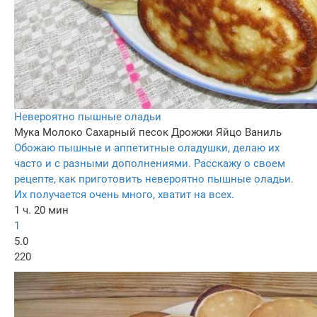
Невероятно пышные оладьи
Мука
Молоко
Сахарный песок
Дрожжи
Яйцо
Ваниль
Обожаю пышные и аппетитные оладушки, делаю их
часто и с разными дополнениями. Расскажу о своем
рецепте, как приготовить невероятно пышные оладьи.
Их получается очень много, хватит на всех.
1 ч. 20 мин
1
5.0
220