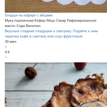
Оладьи на кефире с яйцами
Мука пшеничная
Кефир
Яйцо
Сахар
Рафинированное
масло
Сода
Ванилин
Вкусные сладкие оладушки к завтраку. Подайте к ним
чашечку кофе и сметану или соус фруктовый.
30 мин
1
4.6
–