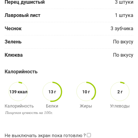
Перец душистый
3
штуки
Лавровый лист
1
штука
Чеснок
3
зубчика
Зелень
По вкусу
Клюква
По вкусу
Калорийность
139 ккал
13 г
10 г
2 г
Калорийность
Белки
Жиры
Углеводы
Пищевая ценность на 100г.