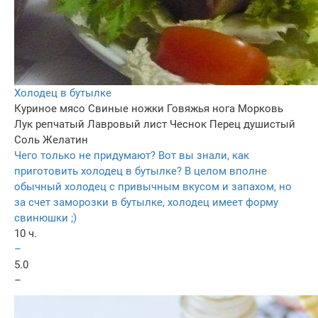
Холодец в бутылке
Куриное мясо
Свиные ножки
Говяжья нога
Морковь
Лук репчатый
Лавровый лист
Чеснок
Перец душистый
Соль
Желатин
Чего только не придумают? Вот вы знали, как
приготовить холодец в бутылке? В целом вполне
обычный холодец с привычным вкусом и запахом, но
за счет заморозки в бутылке, холодец имеет форму
свинюшки ;)
10 ч.
–
5.0
–