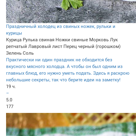
Праздничный холодец из свиных ножек, рульки и
курицы
Курица
Рулька свиная
Ножки свиные
Морковь
Лук
репчатый
Лавровый лист
Перец черный (горошком)
Зелень
Соль
Практически ни один праздник не обходится без
вкусного мясного холодца. А чтобы он был одним из
главных блюд, его нужно уметь подать. Здесь я раскрою
небольшие секреты, так что берите идеи на заметку!
19 ч.
–
5.0
177