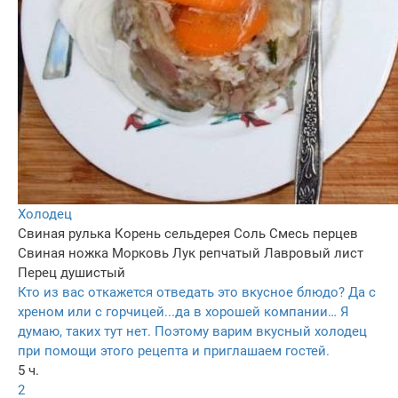
Холодец
Свиная рулька
Корень сельдерея
Соль
Смесь перцев
Свиная ножка
Морковь
Лук репчатый
Лавровый лист
Перец душистый
Кто из вас откажется отведать это вкусное блюдо? Да с
хреном или с горчицей...да в хорошей компании… Я
думаю, таких тут нет. Поэтому варим вкусный холодец
при помощи этого рецепта и приглашаем гостей.
5 ч.
2