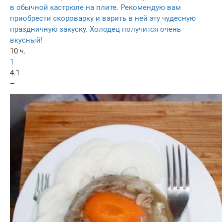
в обычной кастрюле на плите. Рекомендую вам
приобрести скороварку и варить в ней эту чудесную
праздничную закуску. Холодец получится очень
вкусный!
10 ч.
1
4.1
–