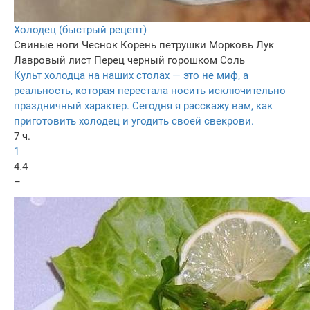
Холодец (быстрый рецепт)
Свиные ноги
Чеснок
Корень петрушки
Морковь
Лук
Лавровый лист
Перец черный горошком
Соль
Культ холодца на наших столах — это не миф, а
реальность, которая перестала носить исключительно
праздничный характер. Сегодня я расскажу вам, как
приготовить холодец и угодить своей свекрови.
7 ч.
1
4.4
–