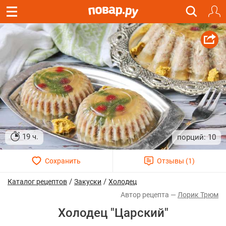
19 ч.
10
/
/
Каталог рецептов
Закуски
Холодец
Лорик Трюм
Холодец "Царский"