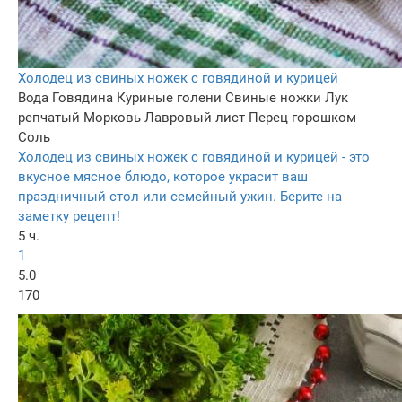
Холодец из свиных ножек с говядиной и курицей
Вода
Говядина
Куриные голени
Свиные ножки
Лук
репчатый
Морковь
Лавровый лист
Перец горошком
Соль
Холодец из свиных ножек с говядиной и курицей - это
вкусное мясное блюдо, которое украсит ваш
праздничный стол или семейный ужин. Берите на
заметку рецепт!
5 ч.
1
5.0
170