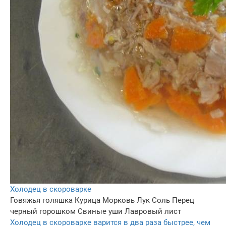
Холодец в скороварке
Говяжья голяшка
Курица
Морковь
Лук
Соль
Перец
черный горошком
Свиные уши
Лавровый лист
Холодец в скороварке варится в два раза быстрее, чем