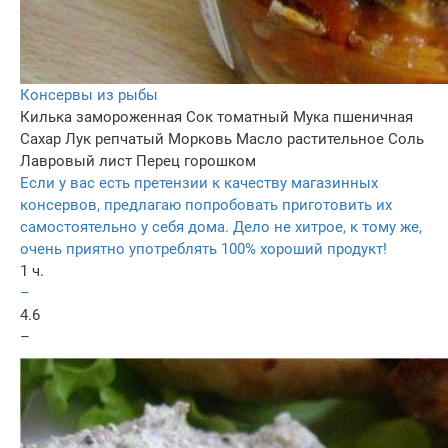
Консервы из рыбы
Килька замороженная
Сок томатный
Мука пшеничная
Сахар
Лук репчатый
Морковь
Масло растительное
Соль
Лавровый лист
Перец горошком
Если у вас есть претензии к качеству магазинных
консервов, предлагаю попробовать приготовить их
самостоятельно у себя дома. Дело не хитрое, к тому же,
очень приятно употреблять 100% хороший продукт!
1 ч.
–
4.6
–