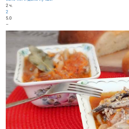
2 ч.
2
5.0
–