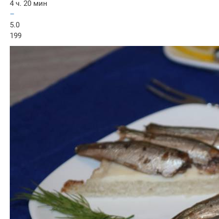
4 ч. 20 мин
–
5.0
199