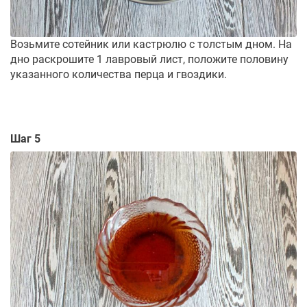
Возьмите сотейник или кастрюлю с толстым дном. На
дно раскрошите 1 лавровый лист, положите половину
указанного количества перца и гвоздики.
Шаг 5