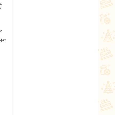
у,
к
ие
нфет