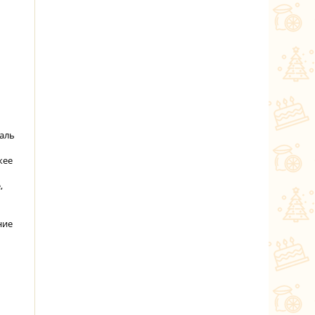
аль
жее
,
ние