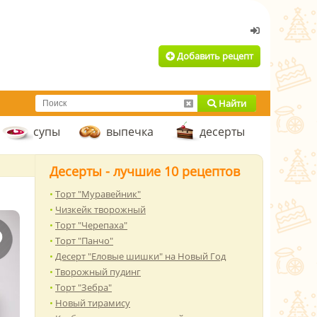
Добавить рецепт
Найти
супы
выпечка
десерты
Десерты - лучшие 10 рецептов
Торт "Муравейник"
Чизкейк творожный
Торт "Черепаха"
Торт "Панчо"
Десерт "Еловые шишки" на Новый Год
Творожный пудинг
Торт "Зебра"
Новый тирамису