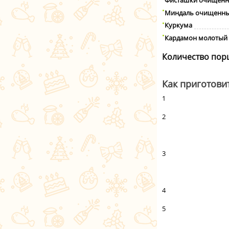
Фисташки очищен
Миндаль очищенн
Куркума
Кардамон молотый
Количество пор
Как приготови
1
2
3
4
5