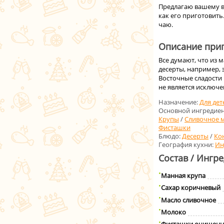
Предлагаю вашему в
как его приготовить
чаю.
Описание приг
Все думают, что из м
десерты, например, э
Восточные сладости 
не является исключе
Назначение:
Для дет
Основной ингредиен
Крупы
/
Сливочное 
Фисташки
Блюдо:
Десерты
/
Ко
География кухни:
Ин
Состав / Ингр
Манная крупа
Сахар коричневый
Масло сливочное
Молоко