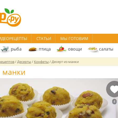
ИДЕОРЕЦЕПТЫ
СТАТЬИ
МЫ ГОТОВИМ
рыба
птица
овощи
салаты
рецептов
/
Десерты
/
Конфеты
/
Десерт из манки
з манки
4