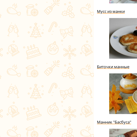
Мусс из манки
Биточки манные
Манник "Басбуса"