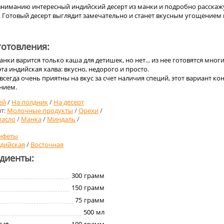
ниманию интересный индийский десерт из манки и подробно расскаж
. Готовый десерт выглядит замечательно и станет вкусным угощением 
отовления:
анки варится только каша для детишек, но нет... из нее готовятся мног
та индийская халва: вкусно, недорого и просто.
всегда очень приятны на вкус за счет наличия специй, этот вариант ко
нием.
ей
/
На полдник
/
На десерт
т:
Молочные продукты
/
Орехи
/
масло
/
Манка
/
Миндаль
/
нфеты
дийская
/
Восточная
едиенты:
300
грамм
150
грамм
75
грамм
500
мл