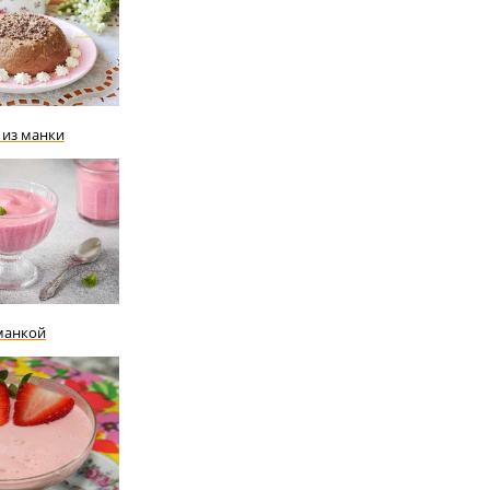
 из манки
манкой