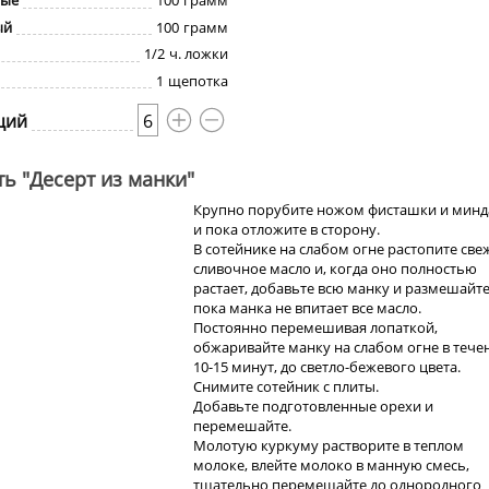
ные
100
грамм
ый
100
грамм
1/2
ч. ложки
1
щепотка
ций
6
ть "Десерт из манки"
Крупно порубите ножом фисташки и минд
и пока отложите в сторону.
В сотейнике на слабом огне растопите све
сливочное масло и, когда оно полностью
растает, добавьте всю манку и размешайте
пока манка не впитает все масло.
Постоянно перемешивая лопаткой,
обжаривайте манку на слабом огне в тече
10-15 минут, до светло-бежевого цвета.
Снимите сотейник с плиты.
Добавьте подготовленные орехи и
перемешайте.
Молотую куркуму растворите в теплом
молоке, влейте молоко в манную смесь,
тщательно перемешайте до однородного