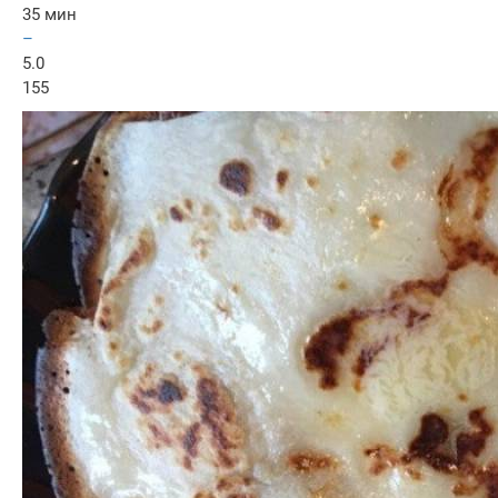
35 мин
–
5.0
155