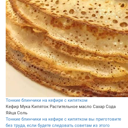
Тонкие блинчики на кефире с кипятком
Кефир
Мука
Кипяток
Растительное масло
Сахар
Сода
Яйца
Соль
Тонкие блинчики на кефире с кипятком вы приготовите
без труда, если будете следовать советам из этого