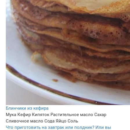
Блинчики из кефира
Мука
Кефир
Кипяток
Растительное масло
Сахар
Сливочное масло
Сода
Яйцо
Соль
Что приготовить на завтрак или полдник? Или вы