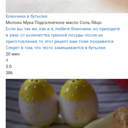
Блинчики в бутылке
Молоко
Мука
Подсолнечное масло
Соль
Яйцо
Если вы так же, как и я, любите блинчики, но приходите
в ужас от количества грязной посуды после их
приготовления, то этот рецепт вам тоже понравится.
Секрет в том, что тесто замешивается в бутылке.
20 мин
4
5.0
386