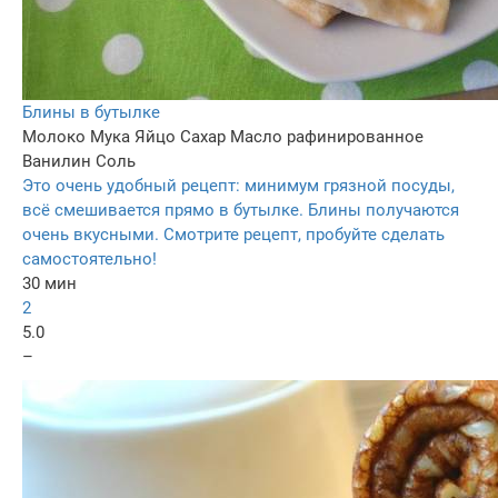
Блины в бутылке
Молоко
Мука
Яйцо
Сахар
Масло рафинированное
Ванилин
Соль
Это очень удобный рецепт: минимум грязной посуды,
всё смешивается прямо в бутылке. Блины получаются
очень вкусными. Смотрите рецепт, пробуйте сделать
самостоятельно!
30 мин
2
5.0
–