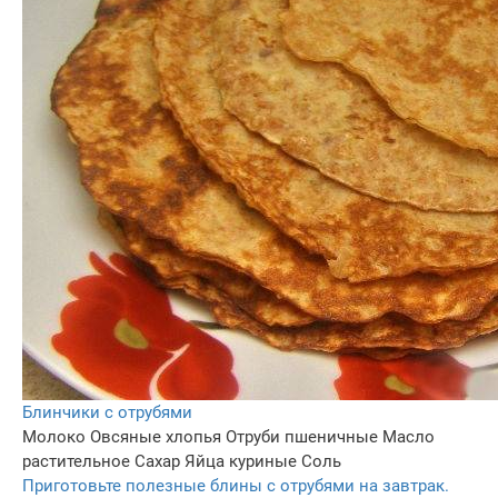
Блинчики с отрубями
Молоко
Овсяные хлопья
Отруби пшеничные
Масло
растительное
Сахар
Яйца куриные
Соль
Приготовьте полезные блины с отрубями на завтрак.