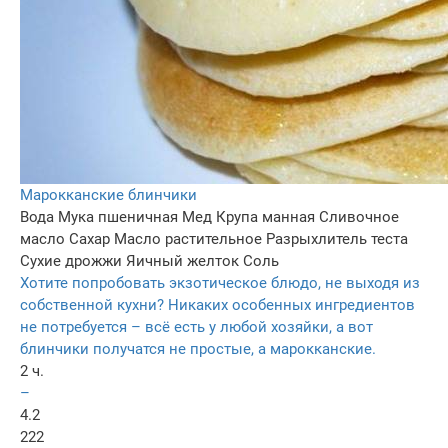
Марокканские блинчики
Вода
Мука пшеничная
Мед
Крупа манная
Сливочное
масло
Сахар
Масло растительное
Разрыхлитель теста
Сухие дрожжи
Яичный желток
Соль
Хотите попробовать экзотическое блюдо, не выходя из
собственной кухни? Никаких особенных ингредиентов
не потребуется – всё есть у любой хозяйки, а вот
блинчики получатся не простые, а марокканские.
2 ч.
–
4.2
222