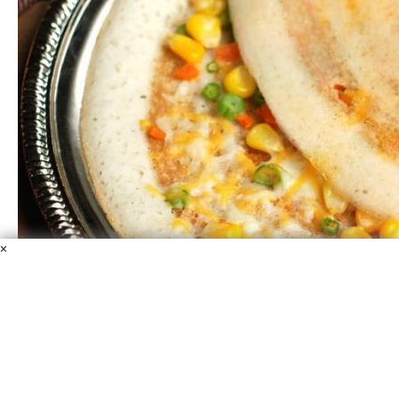
×
Детский блинчик на завтрак с овощами
Молоко
Мука
Тертый сыр
Зеленый горошек
Кукуруза