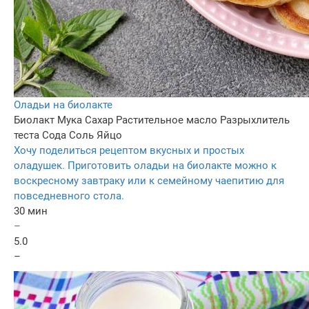
Оладьи на биолакте
Биолакт
Мука
Сахар
Растительное масло
Разрыхлитель
теста
Сода
Соль
Яйцо
Хочу поделиться рецептом вкусных и простых
оладушек. Приготовить оладьи на биолакте можно к
воскресному завтраку или к семейному чаепитию для
повседневного стола.
30 мин
–
5.0
–