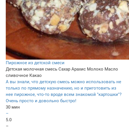
Пирожное из детской смеси
Детская молочная смесь
Сахар
Арахис
Молоко
Масло
сливочное
Какао
А вы знали, что детскую смесь можно использовать не
только по прямому назначению, но и приготовить из
нее пирожное, что-то вроде всем знакомой "картошки"?
Очень просто и довольно быстро!
30 мин
–
5.0
–