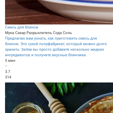
Смесь для блинов
Мука
Сахар
Разрыхлитель
Сода
Соль
Предлагаю вам узнать, как приготовить смесь для
блинов. Это сухой полуфабрикат, который можно долго
хранить. Затем вы просто добавите несколько жидких
ингредиентов и получите вкусные блинчики.
5 мин
–
3.7
314