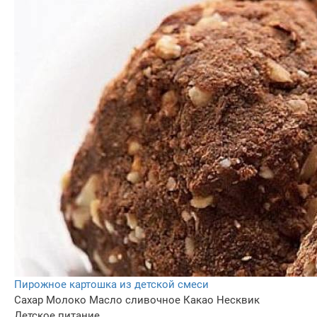
Пирожное картошка из детской смеси
Сахар
Молоко
Масло сливочное
Какао
Несквик
Детское питание