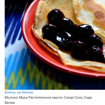
Блины на белках
Молоко
Мука
Растительное масло
Сахар
Соль
Сода
Белки