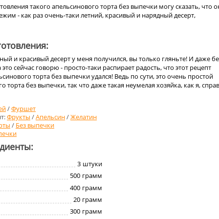
овления такого апельсинового торта без выпечки могу сказать, что о
ежим - как раз очень-таки летний, красивый и нарядный десерт,
отовления:
тный и красивый десерт у меня получился, вы только гляньте! И даже бе
это сейчас говорю - просто-таки распирает радость, что этот рецепт
синового торта без выпечки удался! Ведь по сути, это очень простой
 торта без выпечки, так что даже такая неумелая хозяйка, как я, спра
ей
/
Фуршет
т:
Фрукты
/
Апельсин
/
Желатин
рты
/
Без выпечки
печки
едиенты:
3
штуки
500
грамм
400
грамм
20
грамм
300
грамм