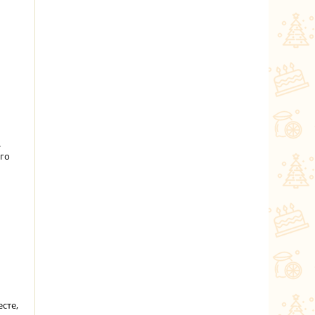
.
его
сте,