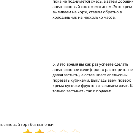
пока не поднимется смесь, а затем добави
апельсиновый сок с желатином. Этот крем
выливаем на корж, ставим обратно в
холодильник на несколько часов.
5. В это время вы как раз успеете сделать
апельсиновое желе (просто растворить, не
давая застыть), а оставшиеся апельсины
порезать кубиками. Выкладываем поверх
крема кусочки фруктов и заливаем желе. К
только застынет - так и подаем!
льсиновый торт без выпечки