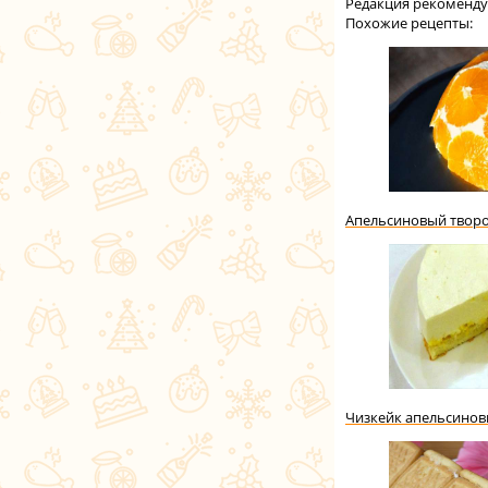
Редакция рекоменду
Похожие рецепты:
Апельсиновый творо
Чизкейк апельсино