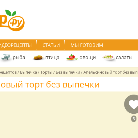
ИДЕОРЕЦЕПТЫ
СТАТЬИ
МЫ ГОТОВИМ
рыба
птица
овощи
салаты
рецептов
/
Выпечка
/
Торты
/
Без выпечки
/
Апельсиновый торт без вы
овый торт без выпечки
5