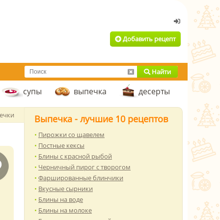
Добавить рецепт
Найти
супы
выпечка
десерты
печки
Выпечка - лучшие 10 рецептов
Пирожки со щавелем
Постные кексы
Блины с красной рыбой
Черничный пирог с творогом
Фаршированные блинчики
Вкусные сырники
Блины на воде
Блины на молоке