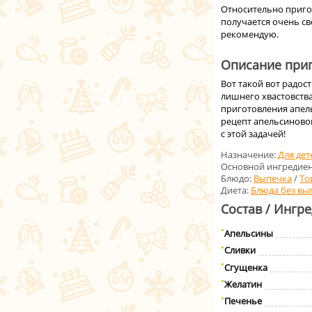
Относительно пригот
получается очень св
рекомендую.
Описание приг
Вот такой вот радос
лишнего хвастовства 
приготовления апель
рецепт апельсинового
с этой задачей!
Назначение:
Для дет
Основной ингредиен
Блюдо:
Выпечка
/
То
Диета:
Блюда без вы
Состав / Ингр
Апельсины
Сливки
Сгущенка
Желатин
Печенье