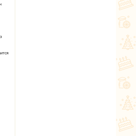
н
з
вится