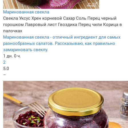
Маринованная свекла
Свекла
Уксус
Хрен корневой
Сахар
Соль
Перец черный
горошком
Лавровый лист
Гвоздика
Перец чили
Корица в
палочках
Маринованная свекла - отличный ингредиент для самых
разнообразных салатов. Рассказываю, как правильно
замариновать свеклу.
1 дн. 0 ч.
2
5.0
–