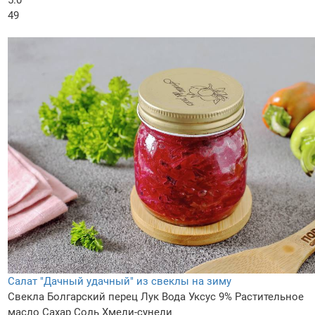
5.0
49
Салат "Дачный удачный" из свеклы на зиму
Свекла
Болгарский перец
Лук
Вода
Уксус 9%
Растительное
масло
Сахар
Соль
Хмели-сунели