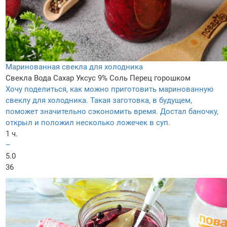
Маринованная свекла для холодника
Свекла
Вода
Сахар
Уксус 9%
Соль
Перец горошком
Хочу поделиться, как можно приготовить маринованную
свеклу для холодника. Такая заготовка, в будущем,
поможет значительно сэкономить время. Достал баночку,
открыл и положил несколько ложечек в суп.
1 ч.
–
5.0
36