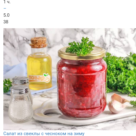
1 ч.
–
5.0
38
Салат из свеклы с чесноком на зиму