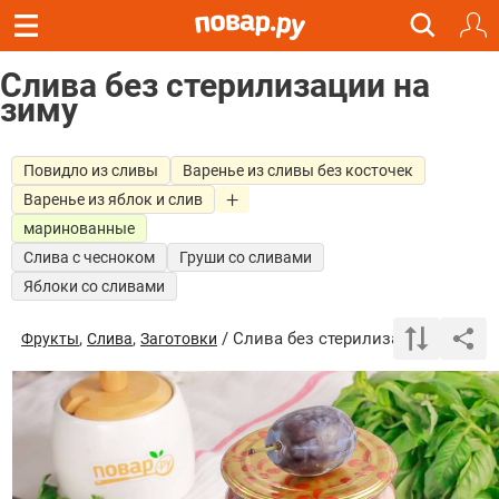
Слива без стерилизации на
зиму
Повидло из сливы
Варенье из сливы без косточек
Варенье из яблок и слив
маринованные
Слива с чесноком
Груши со сливами
Яблоки со сливами
,
,
/ Слива без стерилизации на зиму
Фрукты
Слива
Заготовки