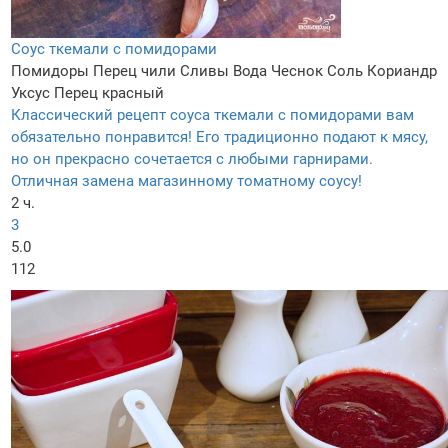
Соус ткемали с помидорами
Помидоры
Перец чили
Сливы
Вода
Чеснок
Соль
Кориандр
Уксус
Перец красный
Классический рецепт соуса ткемали с помидорами вам
обязательно понравится! Его традиционно подают к мясу,
но он прекрасно сочетается с любыми гарнирами.
Отличная замена магазинному томатному соусу!
2 ч.
3
5.0
112