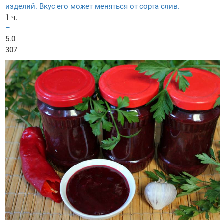
изделий. Вкус его может меняться от сорта слив.
1 ч.
–
5.0
307