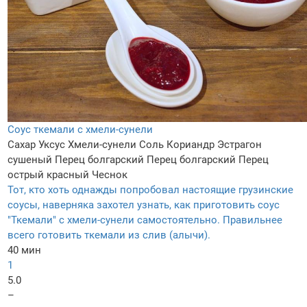
Соус ткемали с хмели-сунели
Сахар
Уксус
Хмели-сунели
Соль
Кориандр
Эстрагон
сушеный
Перец болгарский
Перец болгарский
Перец
острый красный
Чеснок
Тот, кто хоть однажды попробовал настоящие грузинские
соусы, наверняка захотел узнать, как приготовить соус
"Ткемали" с хмели-сунели самостоятельно. Правильнее
всего готовить ткемали из слив (алычи).
40 мин
1
5.0
–