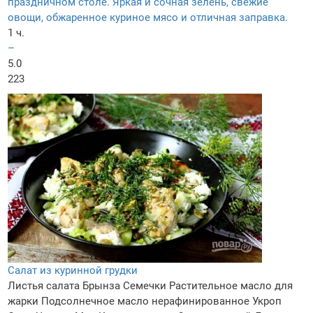
праздничном столе. Яркая и сочная зелень, свежие
овощи, обжаренное куриное мясо и отличная заправка.
1 ч.
–
5.0
223
Салат из куринной грудки
Листья салата
Брынза
Семечки
Растительное масло для
жарки
Подсолнечное масло нерафинированное
Укроп