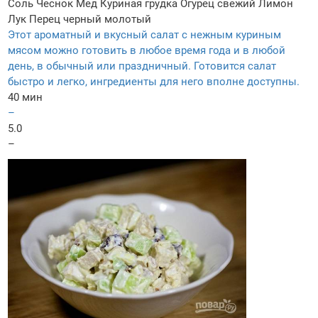
Соль
Чеснок
Мед
Куриная грудка
Огурец свежий
Лимон
Лук
Перец черный молотый
Этот ароматный и вкусный салат с нежным куриным
мясом можно готовить в любое время года и в любой
день, в обычный или праздничный. Готовится салат
быстро и легко, ингредиенты для него вполне доступны.
40 мин
–
5.0
–