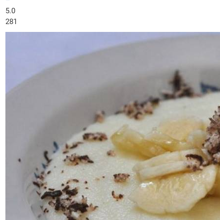
–
5.0
281