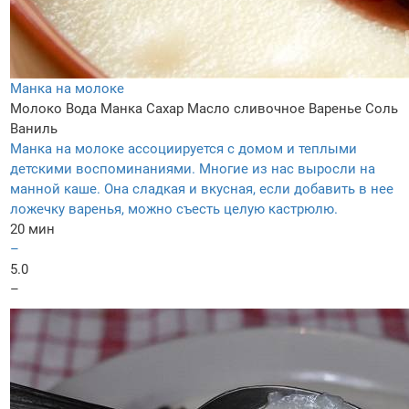
Манка на молоке
Молоко
Вода
Манка
Сахар
Масло сливочное
Варенье
Соль
Ваниль
Манка на молоке ассоциируется с домом и теплыми
детскими воспоминаниями. Многие из нас выросли на
манной каше. Она сладкая и вкусная, если добавить в нее
ложечку варенья, можно съесть целую кастрюлю.
20 мин
–
5.0
–