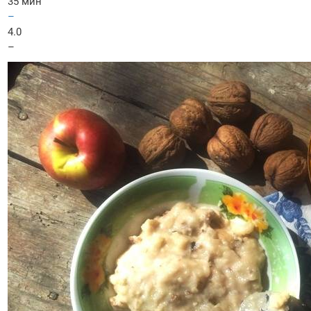
35 мин
–
4.0
–