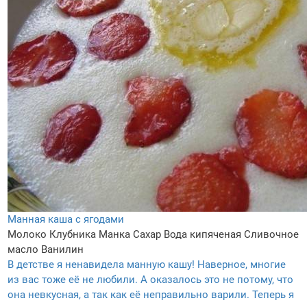
Манная каша с ягодами
Молоко
Клубника
Манка
Сахар
Вода кипяченая
Сливочное
масло
Ванилин
В детстве я ненавидела манную кашу! Наверное, многие
из вас тоже её не любили. А оказалось это не потому, что
она невкусная, а так как её неправильно варили. Теперь я