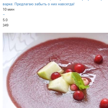
варке. Предлагаю забыть о них навсегда!
10 мин
–
5.0
349