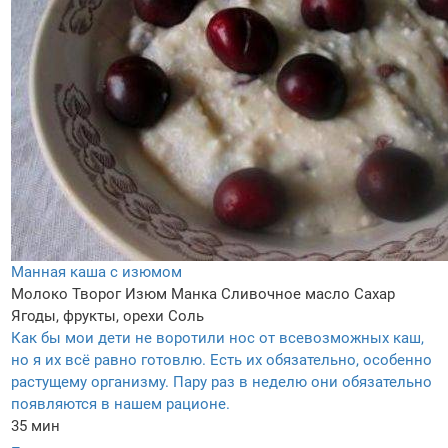
Манная каша с изюмом
Молоко
Творог
Изюм
Манка
Сливочное масло
Сахар
Ягоды, фрукты, орехи
Соль
Как бы мои дети не воротили нос от всевозможных каш,
но я их всё равно готовлю. Есть их обязательно, особенно
растущему организму. Пару раз в неделю они обязательно
появляются в нашем рационе.
35 мин