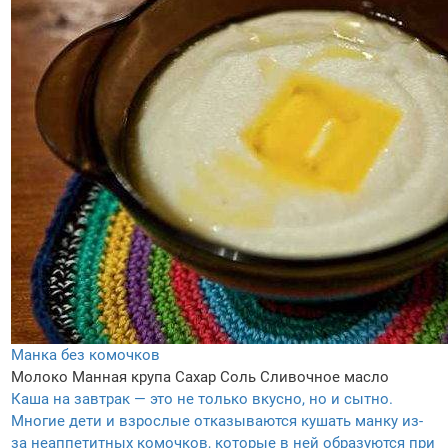
Манка без комочков
Молоко
Манная крупа
Сахар
Соль
Сливочное масло
Каша на завтрак — это не только вкусно, но и сытно.
Многие дети и взрослые отказываются кушать манку из-
за неаппетитных комочков, которые в ней образуются при