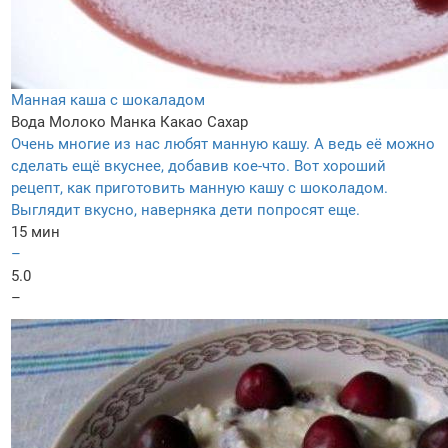
Манная каша с шокаладом
Вода
Молоко
Манка
Какао
Сахар
Очень многие из нас любят манную кашу. А ведь её можно
сделать ещё вкуснее, добавив кое-что. Вот хороший
рецепт, как приготовить манную кашу с шоколадом.
Выглядит вкусно, наверняка дети попросят еще.
15 мин
–
5.0
–