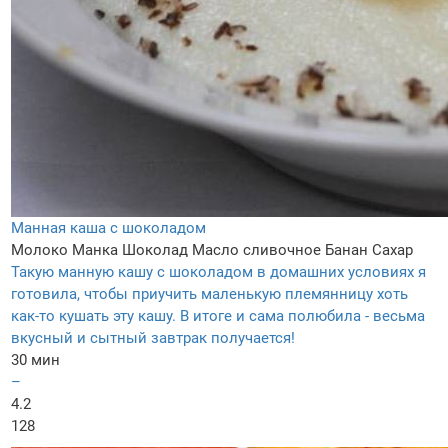
Манная каша с шоколадом
Молоко
Манка
Шоколад
Масло сливочное
Банан
Сахар
Такую манную кашу с шоколадом в домашних условиях я
готовила, чтобы приучить маленькую племянницу хоть
как-то кушать эту кашу. В итоге и сама полюбила - весьма
вкусный и сытный завтрак получается!
30 мин
–
4.2
128