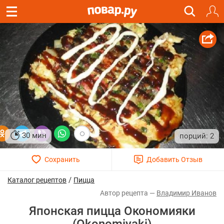
30 мин
2
/
Каталог рецептов
Пицца
Владимир Иванов
Японская пицца Окономияки