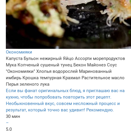
Окономияки
Капуста
Бульон нежирный
Яйцо
Ассорти морепродуктов
Мука
Копченый сушеный тунец
Бекон
Майонез
Соус
"Окономияки"
Хлопья водорослей
Маринованный
имбирь
Крошка темпурная
Крахмал
Растительное масло
Перья зеленого лука
Если вы фанат оригинальных блюд, я приглашаю вас на
кухню, чтобы попробовать повторить этот рецепт.
Необыкновенный вкус, совсем несложный процесс и
результат, который точно вас удивит! Рекомендую.
30 мин
–
5.0