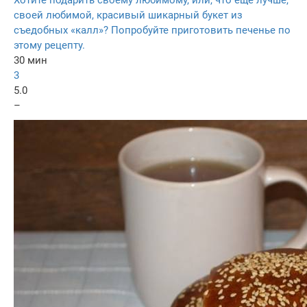
Хотите подарить своему любимому, или, что еще лучше,
своей любимой, красивый шикарный букет из
съедобных «калл»? Попробуйте приготовить печенье по
этому рецепту.
30 мин
3
5.0
–