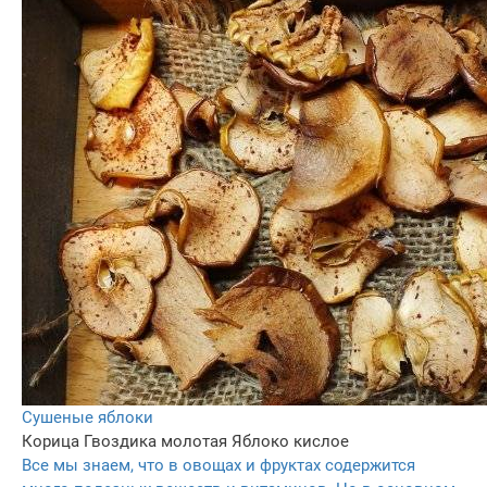
Cушеные яблоки
Корица
Гвоздика молотая
Яблоко кислое
Все мы знаем, что в овощах и фруктах содержится