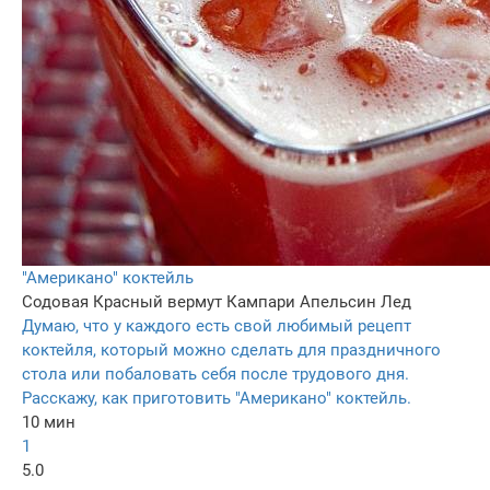
"Американо" коктейль
Содовая
Красный вермут
Кампари
Апельсин
Лед
Думаю, что у каждого есть свой любимый рецепт
коктейля, который можно сделать для праздничного
стола или побаловать себя после трудового дня.
Расскажу, как приготовить "Американо" коктейль.
10 мин
1
5.0