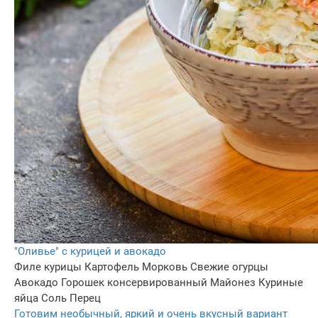
"Оливье" с курицей и авокадо
Филе курицы
Картофель
Морковь
Свежие огурцы
Авокадо
Горошек консервированный
Майонез
Куриные
яйца
Соль
Перец
Готовим необычный, яркий и очень вкусный вариант