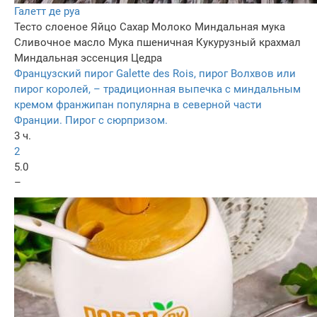
Галетт де руа
Тесто слоеное
Яйцо
Сахар
Молоко
Миндальная мука
Сливочное масло
Мука пшеничная
Кукурузный крахмал
Миндальная эссенция
Цедра
Французский пирог Galette des Rois, пирог Волхвов или
пирог королей, – традиционная выпечка с миндальным
кремом франжипан популярна в северной части
Франции. Пирог с сюрпризом.
3 ч.
2
5.0
–