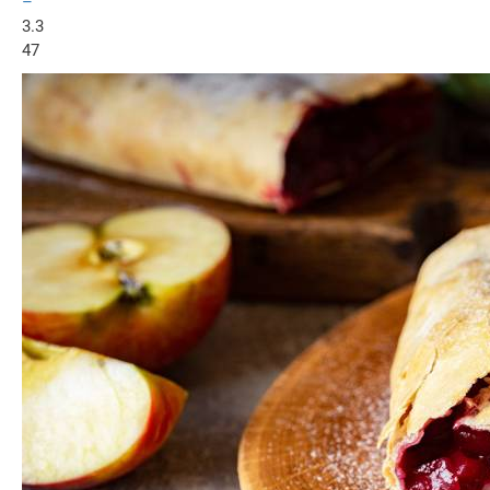
–
3.3
47