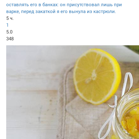
оставлять его в банках: он присутствовал лишь при
варке, перед закаткой я его вынула из кастрюли.
5 ч.
1
5.0
348