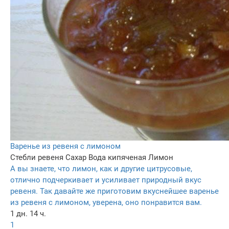
Варенье из ревеня с лимоном
Стебли ревеня
Сахар
Вода кипяченая
Лимон
А вы знаете, что лимон, как и другие цитрусовые,
отлично подчеркивает и усиливает природный вкус
ревеня. Так давайте же приготовим вкуснейшее варенье
из ревеня с лимоном, уверена, оно понравится вам.
1 дн. 14 ч.
1