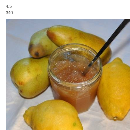
–
4.5
340