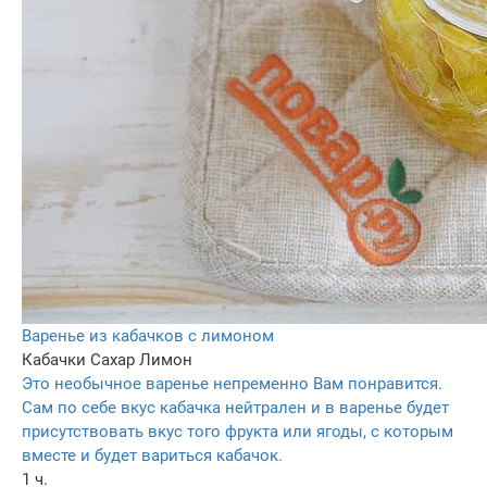
Варенье из кабачков с лимоном
Кабачки
Сахар
Лимон
Это необычное варенье непременно Вам понравится.
Сам по себе вкус кабачка нейтрален и в варенье будет
присутствовать вкус того фрукта или ягоды, с которым
вместе и будет вариться кабачок.
1 ч.