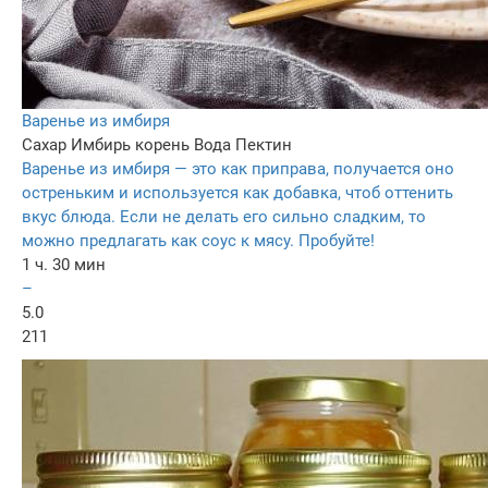
Варенье из имбиря
Сахар
Имбирь корень
Вода
Пектин
Варенье из имбиря — это как приправа, получается оно
остреньким и используется как добавка, чтоб оттенить
вкус блюда. Если не делать его сильно сладким, то
можно предлагать как соус к мясу. Пробуйте!
1 ч. 30 мин
–
5.0
211