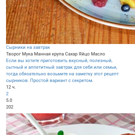
Сырники на завтрак
Творог
Мука
Манная крупа
Сахар
Яйцо
Масло
Если вы хотите приготовить вкусный, полезный,
сытный и аппетитный завтрак для себя или семьи,
тогда обязательно возьмите на заметку этот рецепт
сырников. Простой вариант с секретом.
12 ч.
2
5.0
202