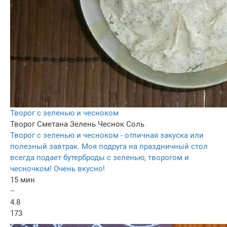
Творог с зеленью и чесноком
Творог
Сметана
Зелень
Чеснок
Соль
Творог с зеленью и чесноком - отличная закуска или
полезный завтрак. Моя подруга на праздничный стол
всегда подает бутерброды с зеленью, творогом и
чесночком! Очень вкусно!
15 мин
–
4.8
173