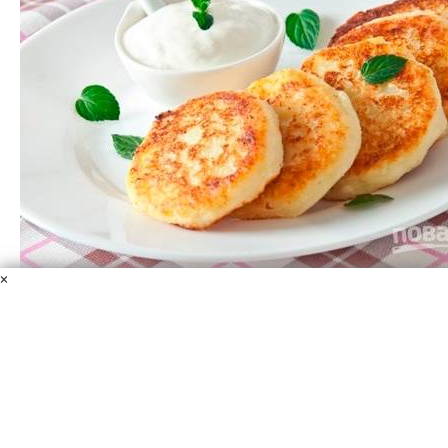
×
Сырники из творога с манной крупой
Творог
Манная крупа
Растительное масло
Мука
пшеничная
Сахар
Яйца
Обожаю завтракать сырниками! Сегодня расскажу, как
приготовить сырники из творога с манной крупой.
Поверьте мне, они вполне могут стать и вашим
любимым завтраком! Приступаем к приготовлению.
30 мин