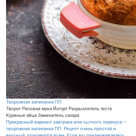
Творожная запеканка ПП
Творог
Рисовая мука
Йогурт
Разрыхлитель теста
Куриные яйца
Заменитель сахара
Прекрасный вариант завтрака или сытного перекуса —
творожная запеканка ПП. Рецепт очень простой и
вкусный, понравится всем. Если вы придерживаетесь