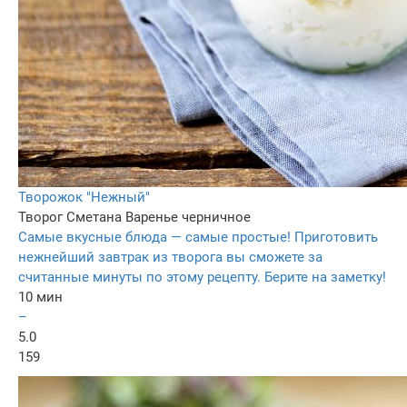
Творожок "Нежный"
Творог
Сметанa
Варенье черничное
Самые вкусные блюда — самые простые! Приготовить
нежнейший завтрак из творога вы сможете за
считанные минуты по этому рецепту. Берите на заметку!
10 мин
–
5.0
159