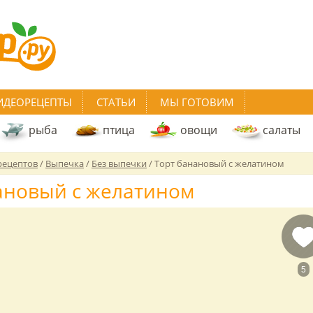
ИДЕОРЕЦЕПТЫ
СТАТЬИ
МЫ ГОТОВИМ
рыба
птица
овощи
салаты
рецептов
/
Выпечка
/
Без выпечки
/
Торт банановый с желатином
ановый с желатином
5