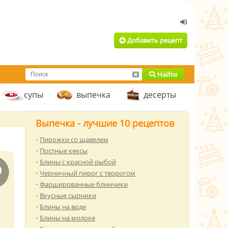
Добавить рецепт
Найти
супы
выпечка
десерты
Выпечка - лучшие 10 рецептов
Пирожки со щавелем
Постные кексы
Блины с красной рыбой
Черничный пирог с творогом
Фаршированные блинчики
Вкусные сырники
Блины на воде
Блины на молоке