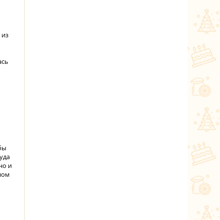
 из
ась
бы
уда
но и
ном