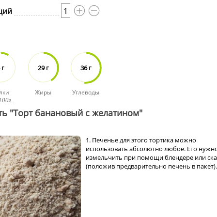
ций
1
 г
29 г
36 г
лки
Жиры
Углеводы
100г.
ть "Торт банановый с желатином"
1. Печенье для этого тортика можно
использовать абсолютно любое. Его нужн
измельчить при помощи блендере или ск
(положив предварительно печень в пакет).