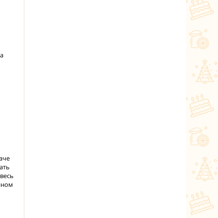
са
даче
ать
весь
ином