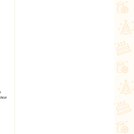
о
алки