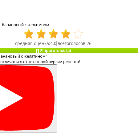
т банановый с желатином
4.0
26
Я приготовил(а)
 банановый с желатином"
отличаться от текстовой версии рецепта!