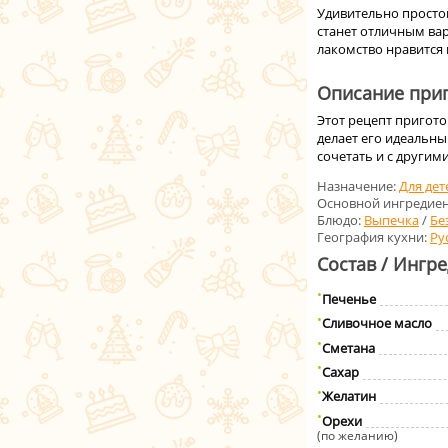
Удивительно просто
станет отличным ва
лакомство нравится
Описание приг
Этот рецепт пригото
делает его идеальн
сочетать и с другим
Назначение:
Для дет
Основной ингредиен
Блюдо:
Выпечка
/
Бе
География кухни:
Ру
Состав / Ингр
Печенье
Сливочное масло
Сметана
Сахар
Желатин
Орехи
(по желанию)