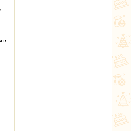
е
жно