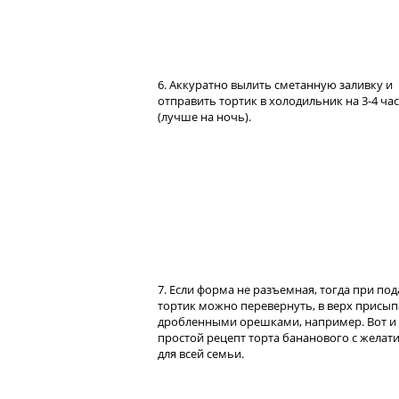
6. Аккуратно вылить сметанную заливку и
отправить тортик в холодильник на 3-4 ча
(лучше на ночь).
7. Если форма не разъемная, тогда при по
тортик можно перевернуть, в верх присып
дробленными орешками, например. Вот и 
простой рецепт торта бананового с желат
для всей семьи.