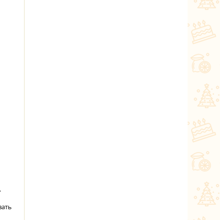
.
вать