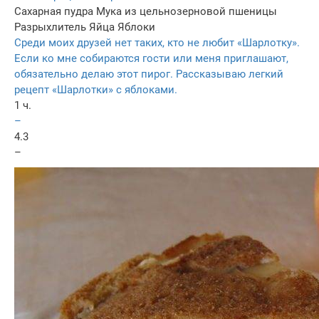
Сахарная пудра
Мука из цельнозерновой пшеницы
Разрыхлитель
Яйца
Яблоки
Среди моих друзей нет таких, кто не любит «Шарлотку».
Если ко мне собираются гости или меня приглашают,
обязательно делаю этот пирог. Рассказываю легкий
рецепт «Шарлотки» с яблоками.
1 ч.
–
4.3
–