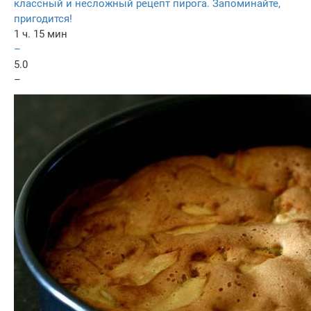
классный и несложный рецепт пирога. Запоминайте,
пригодится!
1 ч. 15 мин
–
5.0
–