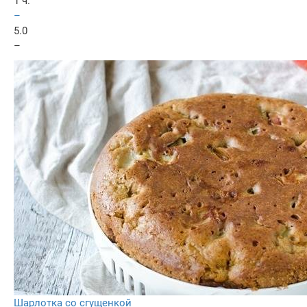
1 ч.
–
5.0
–
Шарлотка со сгущенкой