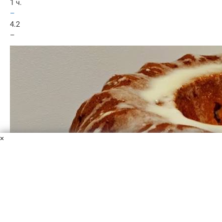
1 ч.
–
4.2
–
×