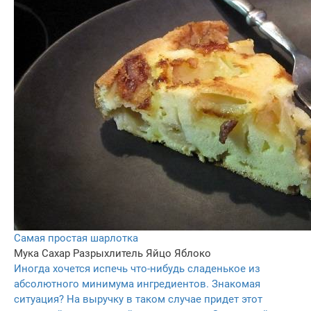
Самая простая шарлотка
Мука
Сахар
Разрыхлитель
Яйцо
Яблоко
Иногда хочется испечь что-нибудь сладенькое из
абсолютного минимума ингредиентов. Знакомая
ситуация? На выручку в таком случае придет этот