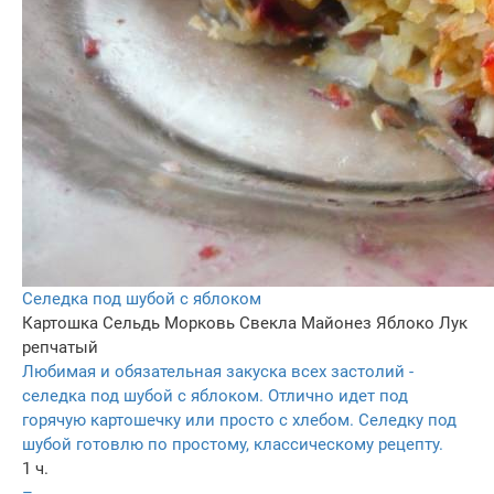
Селедка под шубой с яблоком
Картошка
Сельдь
Морковь
Свекла
Майонез
Яблоко
Лук
репчатый
Любимая и обязательная закуска всех застолий -
селедка под шубой с яблоком. Отлично идет под
горячую картошечку или просто с хлебом. Селедку под
шубой готовлю по простому, классическому рецепту.
1 ч.
–