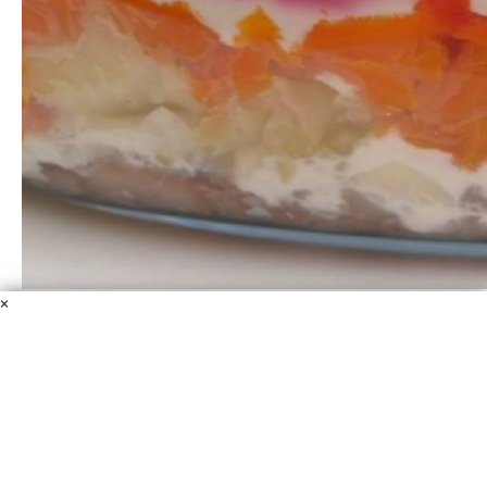
Селедка под шубой без лука
×
Филе сельди
Картофель
Свекла
Яйца
Майонез
Морковь
Нередкая проблема: гость отказывается от селедки под
шубой, потому что не ест лук. Что ж, исправляем эту
проблему и готовим селедку под шубой без лука!
1 ч.
–
5.0