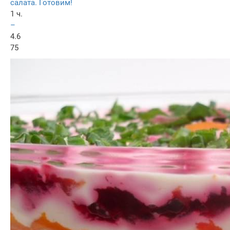
салата. Готовим!
1 ч.
–
4.6
75