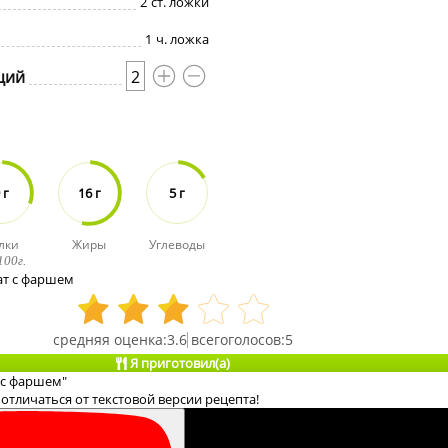
2
ст. ложки
1
ч. ложка
ций
2
 г
16 г
5 г
лки
Жиры
Углеводы
100г.
ат с фаршем
3.6
5
Я приготовил(а)
 с фаршем"
отличаться от текстовой версии рецепта!