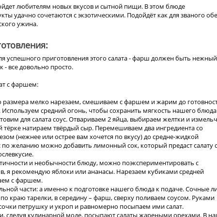
ойдет любителям новых вкусов и сытной пищи. В этом блюде
ты удачно сочетаются с экзотическими. Подойдёт как для званого обе
ского ужина.
отовления:
я успешного приготовления этого салата - фарш должен быть нежный,
к - все довольно просто.
ат с фаршем:
го размера мелко нарезаем, смешиваем с фаршем и жарим до готовнос
. Используем средний огонь, чтобы сохранить мягкость нашего блюда
отовим для салата соус. Отвариваем 2 яйца, выбираем желтки и измель
й тёрке натираем твёрдый сыр. Перемешиваем два ингредиента со
зом (нежнее или острее вам хочется по вкусу) до средне-жидкой
с по желанию можно добавить лимонный сок, который предаст салату 
слевкусие.
зотичности и необычности блюду, можно поэкспериментировать с
в, я рекомендую яблоки или ананасы. Нарезаем кубиками средней
аем с фаршем.
льной части: а именно к подготовке нашего блюда к подаче. Сочные л
по краю тарелки, в середину – фарш, сверху поливаем соусом. Руками
сочки петрушку и укроп и равномерно посыпаем ими салат.
ки, следуя кулинарной моде, посыпают салаты жареными орехами. В н