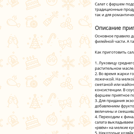
Салат с фаршем под
традиционные продук
так и для романтиче
Описание приг
Основное правило дл
филейной части. А та
Как приготовить сал
1. Луковицу средне
растительном масле
2. Во время жарки г
ложечкой. На мелко
сметаной или майоне
консистенции. В соу
фаршем приятное по
3. Для придания эк
добавлением фрукто
величины и смешив
4. Переходим к фина
салата выкладываем 
«рвём» на мелкие ку
5. Некоторые хозяй