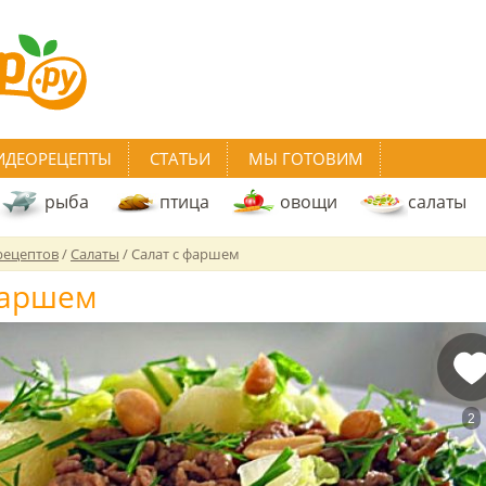
ИДЕОРЕЦЕПТЫ
СТАТЬИ
МЫ ГОТОВИМ
рыба
птица
овощи
салаты
рецептов
/
Салаты
/
Салат с фаршем
фаршем
2