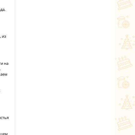
да,
 из
ти на
.
чаем
с
истья
ашем