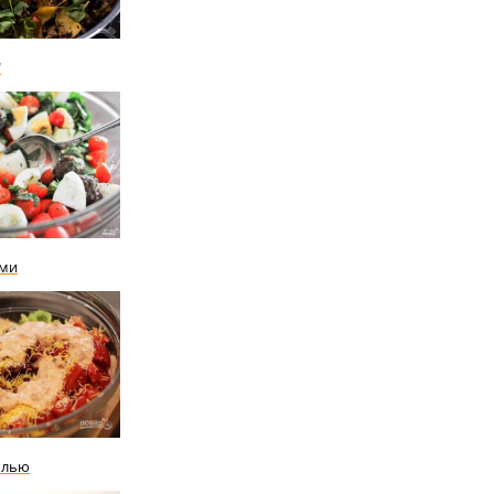
"
ами
олью