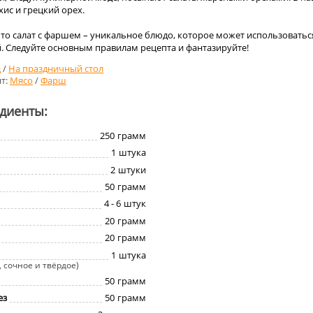
хис и грецкий орех.
 что салат с фаршем – уникальное блюдо, которое может использоватьс
. Следуйте основным правилам рецепта и фантазируйте!
д
/
На праздничный стол
т:
Мясо
/
Фарш
едиенты:
250
грамм
1
штука
2
штуки
50
грамм
4 - 6
штук
20
грамм
20
грамм
1
штука
 сочное и твёрдое)
50
грамм
ез
50
грамм