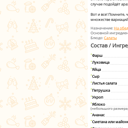
случае подойдёт ара
Вот и все! Помните,
множестве вариаций
Назначение:
На обе
Основной ингредиен
Блюдо:
Салаты
Состав / Ингр
Фарш
Луковица
Яйца
Сыр
Листья салата
Петрушка
Укроп
Яблоко
(небольшого размера,
Ананас
Сметана или майон