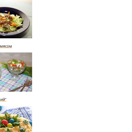
 мясом
кий"