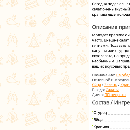
Сегодня поделюсь с 
салат очень вкусный
крапива еще молода
Описание приг
Молодая крапива оче
часто. Внешне салат
пятнами. Подавать 
капусты или огурцов
вкус салата, но прид
необычным. Заправля
ваших вкусовых пре
Назначение:
На обе
Основной ингредиен
Яйца
/
Зелень
/
Крап
Блюдо:
Салаты
Диета:
ПП рецепты
Состав / Ингр
Огурец
Яйца
Крапива