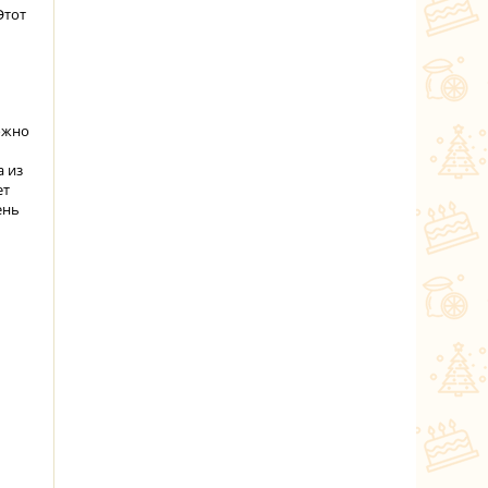
Этот
ожно
а из
ет
ень