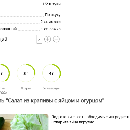
1/2
штуки
По вкусу
2
ст. ложки
рованный
1
ст. ложка
ций
2
 г
3 г
4 г
лки
Жиры
Углеводы
100г.
ть "Салат из крапивы с яйцом и огурцом"
Подготовьте все необходимые ингредиент
Отварите яйца вкрутую.