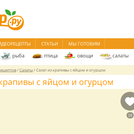
ИДЕОРЕЦЕПТЫ
СТАТЬИ
МЫ ГОТОВИМ
рыба
птица
овощи
салаты
рецептов
/
Салаты
/
Салат из крапивы с яйцом и огурцом
 крапивы с яйцом и огурцом
18