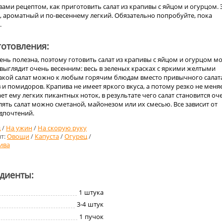
вами рецептом, как приготовить салат из крапивы с яйцом и огурцом. 
, ароматный и по-весеннему легкий. Обязательно попробуйте, пока
.
отовления:
нь полезна, поэтому готовить салат из крапивы с яйцом и огурцом м
 выглядит очень весенним: весь в зеленых красках с яркими желтыми
такой салат можно к любым горячим блюдам вместо привычного салат
 и помидоров. Крапива не имеет яркого вкуса, а потому резко не меня
ает ему легких пикантных ноток, в результате чего салат становится оч
ть салат можно сметаной, майонезом или их смесью. Все зависит от
дпочтений.
д
/
На ужин
/
На скорую руку
т:
Овощи
/
Капуста
/
Огурец
/
ива
едиенты:
1
штука
3-4
штук
1
пучок