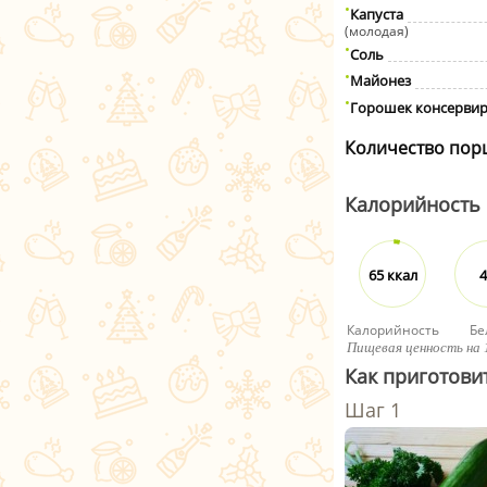
Капуста
(молодая)
Соль
Майонез
Горошек консерви
Количество пор
Калорийность
65 ккал
4
Калорийность
Бе
Пищевая ценность на 
Как приготови