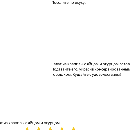
Посолите по вкусу.
Салат из крапивы с яйцом и огурцом готов
Подавайте его, украсив консервированны
горошком. Кушайте с удовольствием!
т из крапивы с яйцом и огурцом