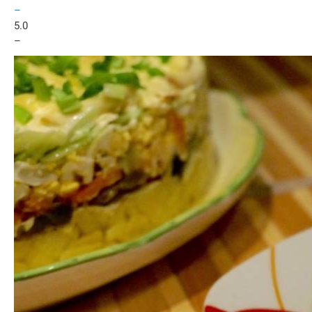
–
5.0
–