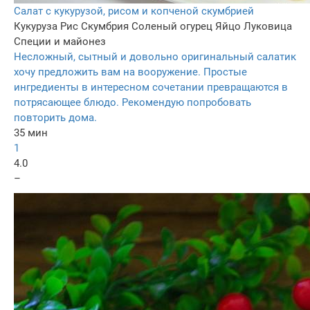
Салат с кукурузой, рисом и копченой скумбрией
Кукуруза
Рис
Скумбрия
Соленый огурец
Яйцо
Луковица
Специи и майонез
Несложный, сытный и довольно оригинальный салатик
хочу предложить вам на вооружение. Простые
ингредиенты в интересном сочетании превращаются в
потрясающее блюдо. Рекомендую попробовать
повторить дома.
35 мин
1
4.0
–