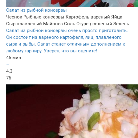
Cалат из рыбной консервы
Чеснок
Рыбные консервы
Картофель вареный
Яйца
Сыр плавленый
Майонез
Соль
Огурец соленый
Зелень
Салат из рыбной консервы очень просто приготовить.
Он состоит из вареного картофеля, яиц, плавленого
сыра и рыбы. Салат станет отличным дополнением к
любому гарниру. Уверен, что вы оцените!
45 мин
–
4.3
76