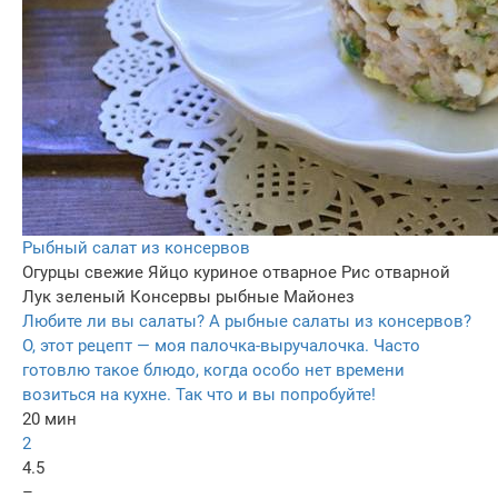
Рыбный салат из консервов
Огурцы свежие
Яйцо куриное отварное
Рис отварной
Лук зеленый
Консервы рыбные
Майонез
Любите ли вы салаты? А рыбные салаты из консервов?
О, этот рецепт — моя палочка-выручалочка. Часто
готовлю такое блюдо, когда особо нет времени
возиться на кухне. Так что и вы попробуйте!
20 мин
2
4.5
–