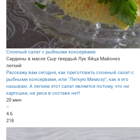
Слоеный салат с рыбными консервами
Сардины в масле
Сыр твердый
Лук
Яйца
Майонез
легкий
Расскажу вам сегодня, как приготовить слоеный салат с
рыбными консервами, или "Легкую Мимозу", как я его
называю. А легким этот салат является потому, что ни
картошки, ни риса в составе нет!
20 мин
–
4.6
218