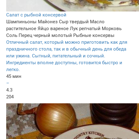
Салат с рыбной консервой
Шампиньоны
Майонез
Сыр твердый
Масло
растительное
Яйцо вареное
Лук репчатый
Морковь
Соль
Перец черный молотый
Рыбные консервы
Отличный салат, который можно приготовить как для
праздничного стола, так и в обычный день для обеда
или ужина. Сытный, питательный и сочный.
Ингредиенты вполне доступны, готовится быстро и
легко.
45 мин
–
4.3
204