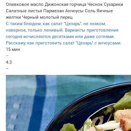
Оливковое масло
Дижонская горчица
Чеснок
Сухарики
Салатные листья
Пармезан
Анчоусы
Соль
Яичные
желтки
Черный молотый перец
С таким блюдом, как салат "Цезарь", не знаком,
наверное, только ленивый. Варианты приготовления
сегодня исчисляются десятками или даже сотнями.
Расскажу, как приготовить салат "Цезарь" с анчоусами.
15 мин
–
4.3
–