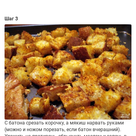
Шаг 3
С батона срезать корочку, а мякиш нарвать руками
(можно и ножом порезать, если батон вчерашний).