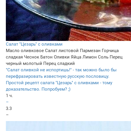
Салат "Цезарь" с оливками
Масло оливковое
Салат листовой
Пармезан
Горчица
сладкая
Чеснок
Батон
Оливки
Яйца
Лимон
Соль
Перец
черный молотый
Перец сладкий
"Салат оливкой не испортишь!" - так можно было бы
перефразировать известную русскую пословицу.
Простой рецепт салата "Цезарь" с оливками - тому
доказательство. Попробуем? ;)
1 ч.
–
3.3
–