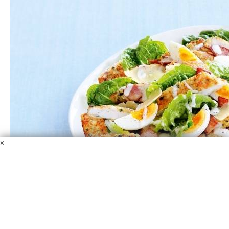
×
Новогодний салат "Цезарь"
Куриное филе
Листья салата
Пармезан
Растительное
масло
Специи
Бекон
Яйцо
Заправка для салата
Соль