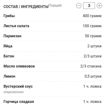
СОСТАВ / ИНГРЕДИЕНТЫ
Грибы
400
грамм
Листья салата
100
грамм
Пармезан
50
грамм
Яйца
2
штуки
Батон
2/3
штуки
Масло оливковое
2/3
стакана
Лимон
0,5
штуки
Вустерский соус
1
ч. ложка
опционально
Горчица сладкая
1
ч. ложка