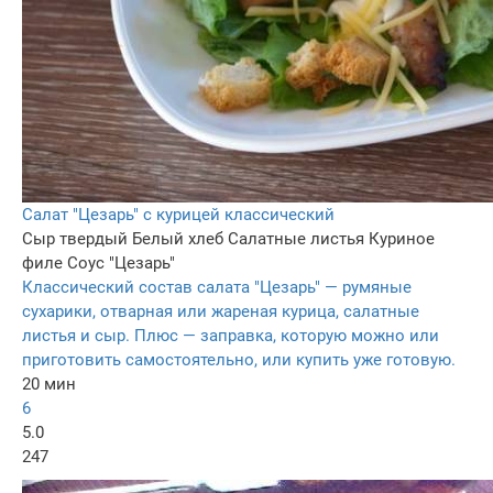
Салат "Цезарь" с курицей классический
Сыр твердый
Белый хлеб
Салатные листья
Куриное
филе
Соус "Цезарь"
Классический состав салата "Цезарь" — румяные
сухарики, отварная или жареная курица, салатные
листья и сыр. Плюс — заправка, которую можно или
приготовить самостоятельно, или купить уже готовую.
20 мин
6
5.0
247