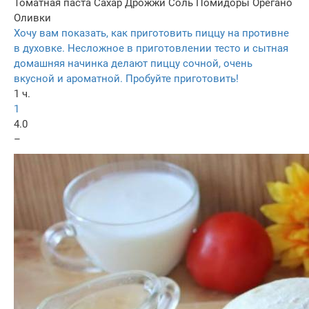
Томатная паста
Сахар
Дрожжи
Соль
Помидоры
Орегано
Оливки
Хочу вам показать, как приготовить пиццу на противне
в духовке. Несложное в приготовлении тесто и сытная
домашняя начинка делают пиццу сочной, очень
вкусной и ароматной. Пробуйте приготовить!
1 ч.
1
4.0
–