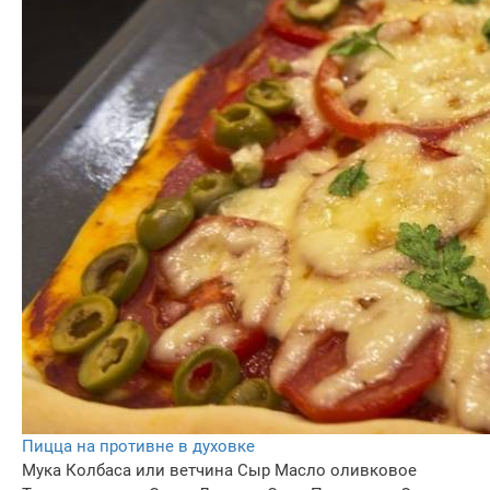
Пицца на противне в духовке
Мука
Колбаса или ветчина
Сыр
Масло оливковое