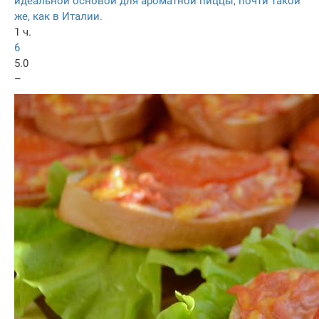
идеальной основой для ароматной пиццы, почти такой
же, как в Италии.
1 ч.
6
5.0
–