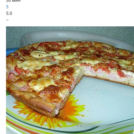
30 мин
5
5.0
–