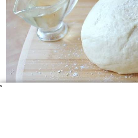
×
Тесто для пиццы на кефире
Мука пшеничная
Кефир
Масло подсолнечное
Дрожжи
Сахар
Соль