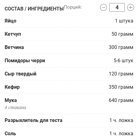
СОСТАВ / ИНГРЕДИЕНТЫ
Яйцо
1
штука
Кетчуп
50
грамм
Ветчина
300
грамм
Помидоры черри
5-6
штук
Сыр твердый
120
грамм
Кефир
350
грамм
Мука
640
грамм
4 стакана
Разрыхлитель для теста
1
ч. ложка
Соль
1
ч. ложка