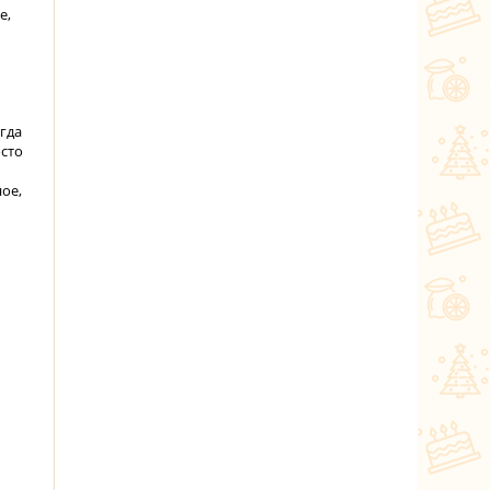
е,
огда
осто
ое,