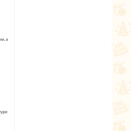
м, а
туре