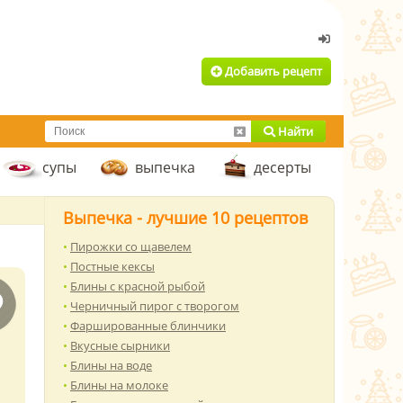
Добавить рецепт
Найти
супы
выпечка
десерты
Выпечка - лучшие 10 рецептов
Пирожки со щавелем
Постные кексы
Блины с красной рыбой
Черничный пирог с творогом
Фаршированные блинчики
Вкусные сырники
Блины на воде
Блины на молоке