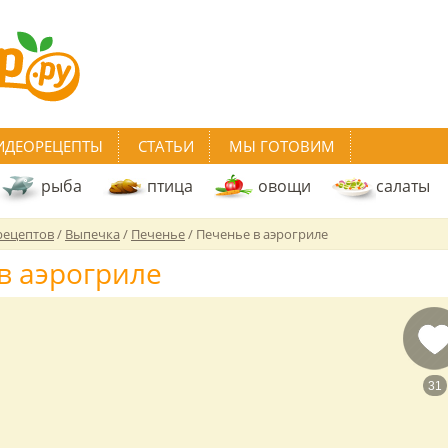
ИДЕОРЕЦЕПТЫ
СТАТЬИ
МЫ ГОТОВИМ
рыба
птица
овощи
салаты
рецептов
/
Выпечка
/
Печенье
/
Печенье в аэрогриле
в аэрогриле
31