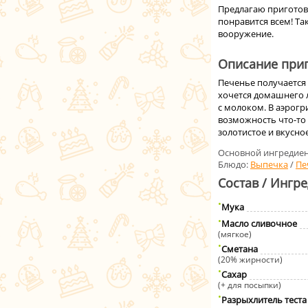
Предлагаю приготови
понравится всем! Та
вооружение.
Описание приг
Печенье получается 
хочется домашнего л
с молоком. В аэрогр
возможность что-то 
золотистое и вкусно
Основной ингредиен
Блюдо:
Выпечка
/
Пе
Состав / Ингр
Мука
Масло сливочное
(мягкое)
Сметана
(20% жирности)
Сахар
(+ для посыпки)
Разрыхлитель теста