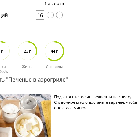
1
ч. ложка
ций
16
 г
23 г
44 г
лки
Жиры
Углеводы
100г.
ть "Печенье в аэрогриле"
Подготовьте все ингредиенты по списку.
Сливочное масло достаньте заранее, чтоб
оно стало мягкое.