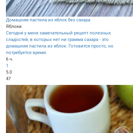
Домашняя пастила из яблок без сахара
Яблоки
Сегодня у меня замечательный рецепт полезных
сладостей, в которых нет ни грамма сахара - это
домашняя пастила из яблок. Готовится просто, но
потребуется время.
6 ч.
1
5.0
47