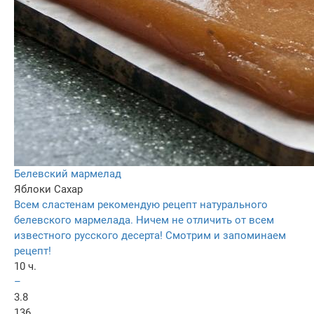
Белевский мармелад
Яблоки
Сахар
Всем сластенам рекомендую рецепт натурального
белевского мармелада. Ничем не отличить от всем
известного русского десерта! Смотрим и запоминаем
рецепт!
10 ч.
–
3.8
136