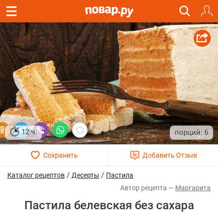
12 ч.
6
/
/
Каталог рецептов
Десерты
Пастила
Маргарита
Пастила белевская без сахара