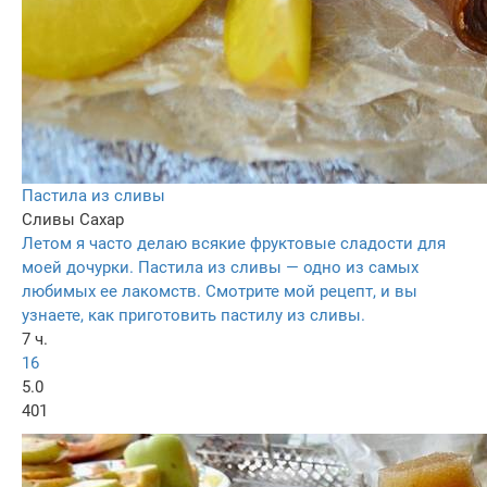
Пастила из сливы
Сливы
Сахар
Летом я часто делаю всякие фруктовые сладости для
моей дочурки. Пастила из сливы — одно из самых
любимых ее лакомств. Смотрите мой рецепт, и вы
узнаете, как приготовить пастилу из сливы.
7 ч.
16
5.0
401