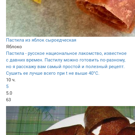
Пастила из яблок сыроедческая
Яблоко
Пастила - русское национальное лакомство, известное
с давних времен. Пастилу можно готовить по-разному,
но я расскажу вам самый простой и полезный рецепт.
Сушить ее лучше всего при t не выше 40°С.
10 ч.
5
5.0
63