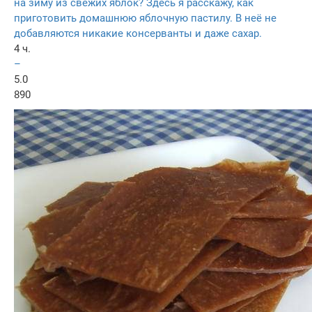
на зиму из свежих яблок? Здесь я расскажу, как
приготовить домашнюю яблочную пастилу. В неё не
добавляются никакие консерванты и даже сахар.
4 ч.
–
5.0
890