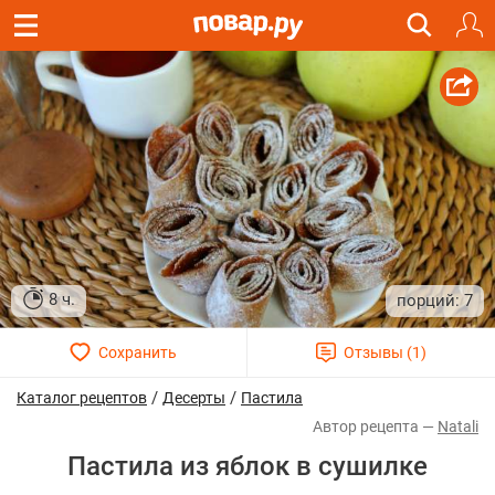
8 ч.
7
/
/
Каталог рецептов
Десерты
Пастила
Natali
Пастила из яблок в сушилке