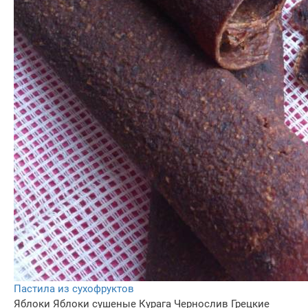
Пастила из сухофруктов
Яблоки
Яблоки сушеные
Курага
Чернослив
Грецкие