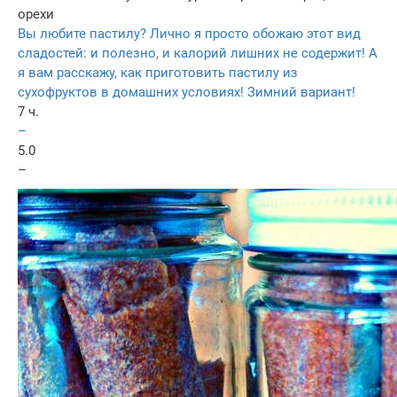
орехи
Вы любите пастилу? Лично я просто обожаю этот вид
сладостей: и полезно, и калорий лишних не содержит! А
я вам расскажу, как приготовить пастилу из
сухофруктов в домашних условиях! Зимний вариант!
7 ч.
–
5.0
–