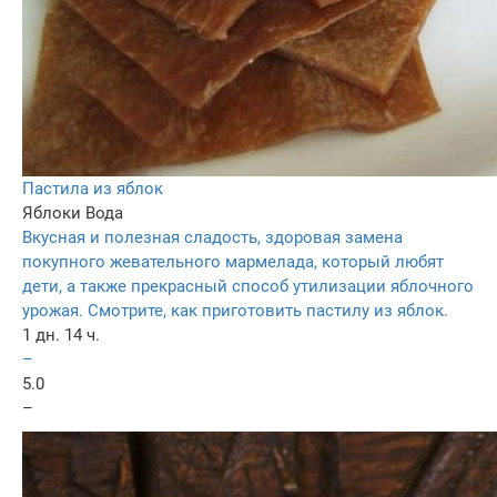
Пастила из яблок
Яблоки
Вода
Вкусная и полезная сладость, здоровая замена
покупного жевательного мармелада, который любят
дети, а также прекрасный способ утилизации яблочного
урожая. Смотрите, как приготовить пастилу из яблок.
1 дн. 14 ч.
–
5.0
–