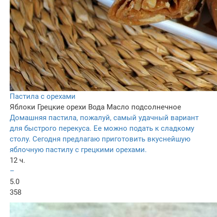
Пастила с орехами
Яблоки
Грецкие орехи
Вода
Масло подсолнечное
Домашняя пастила, пожалуй, самый удачный вариант
для быстрого перекуса. Ее можно подать к сладкому
столу. Сегодня предлагаю приготовить вкуснейшую
яблочную пастилу с грецкими орехами.
12 ч.
–
5.0
358