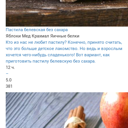
Пастила белевская без сахара
Яблоки
Мед
Крахмал
Яичные белки
Кто из нас не любит пастилу? Конечно, принято считать,
что это больше детское лакомство. Но ведь и взрослым
хочется чего-нибудь сладенького! Вот вариант, как
приготовить пастилу белевскую без сахара.
12 ч.
–
5.0
381