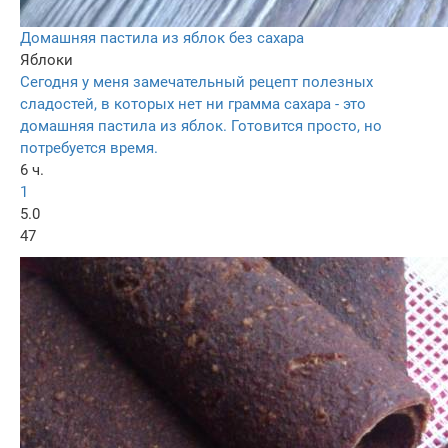
Домашняя пастила из яблок без сахара
Яблоки
Сегодня у меня замечательный рецепт полезных
сладостей, в которых нет ни грамма сахара - это
домашняя пастила из яблок. Готовится просто, но
потребуется время.
6 ч.
1
5.0
47