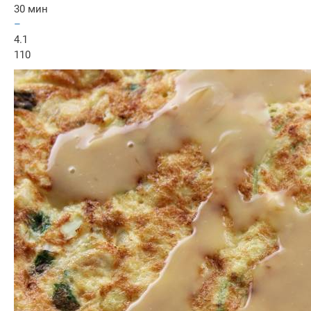
30 мин
–
4.1
110