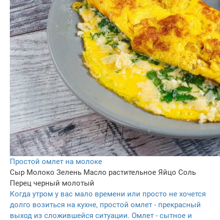
Простой омлет на молоке
Сыр
Молоко
Зелень
Масло растительное
Яйцо
Соль
Перец черный молотый
Когда утром у вас мало времени или просто не хочется
долго возиться на кухне, простой омлет - прекрасный
выход из сложившейся ситуации. Омлет - сытное и