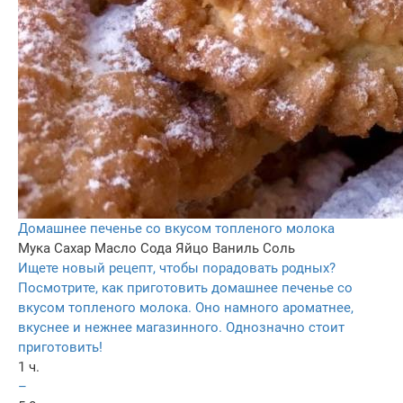
Домашнее печенье со вкусом топленого молока
Мука
Сахар
Масло
Сода
Яйцо
Ваниль
Соль
Ищете новый рецепт, чтобы порадовать родных?
Посмотрите, как приготовить домашнее печенье со
вкусом топленого молока. Оно намного ароматнее,
вкуснее и нежнее магазинного. Однозначно стоит
приготовить!
1 ч.
–