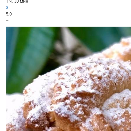
1 ч. 30 мин
3
5.0
–