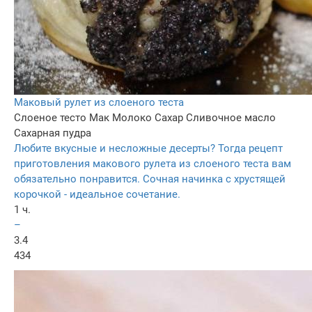
Маковый рулет из слоеного теста
Слоеное тесто
Мак
Молоко
Сахар
Сливочное масло
Сахарная пудра
Любите вкусные и несложные десерты? Тогда рецепт
приготовления макового рулета из слоеного теста вам
обязательно понравится. Сочная начинка с хрустящей
корочкой - идеальное сочетание.
1 ч.
–
3.4
434