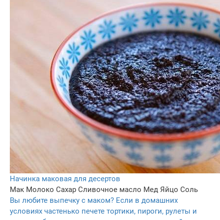
Начинка маковая для десертов
Мак
Молоко
Сахар
Сливочное масло
Мед
Яйцо
Соль
Вы любите выпечку с маком? Если в домашних
условиях частенько печете тортики, пироги, рулеты и