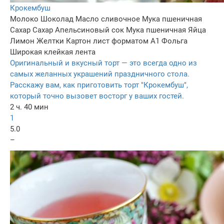
Крокембуш
Молоко
Шоколад
Масло сливочное
Мука пшеничная
Сахар
Сахар
Апельсиновый сок
Мука пшеничная
Яйца
Лимон
Желтки
Картон лист форматом А1
Фольга
Широкая клейкая лента
Оригинальный и вкусный торт — это всегда одно из
самых желанных украшений праздничного стола.
Расскажу вам, как приготовить торт "Крокембуш",
который точно вызовет восторг у ваших гостей.
2 ч. 40 мин
1
5.0
–