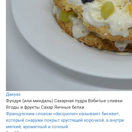
Дакуаз
Фундук (или миндаль)
Сахарная пудра
Взбитые сливки
Ягоды и фрукты
Сахар
Яичные белки
Французским словом «dacquoise» называют бисквит,
который снаружи покрыт хрустящей корочкой, а внутри
мягкий, ароматный и сочный.