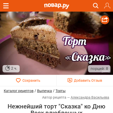
2 ч.
8
/
/
Каталог рецептов
Выпечка
Торты
Александра Васильева
Нежнейший торт "Сказка" ко Дню