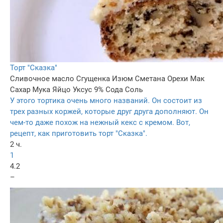
Торт "Сказка"
Сливочное масло
Сгущенка
Изюм
Сметана
Орехи
Мак
Сахар
Мука
Яйцо
Уксус 9%
Сода
Соль
У этого тортика очень много названий. Он состоит из
трех разных коржей, которые друг друга дополняют. Он
чем-то даже похож на нежный кекс с кремом. Вот,
рецепт, как приготовить торт "Сказка".
2 ч.
1
4.2
–