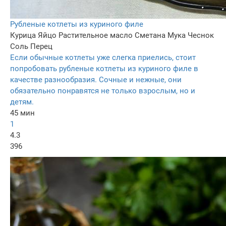
Рубленые котлеты из куриного филе
Курица
Яйцо
Растительное масло
Сметана
Мука
Чеснок
Соль
Перец
Если обычные котлеты уже слегка приелись, стоит
попробовать рубленые котлеты из куриного филе в
качестве разнообразия. Сочные и нежные, они
обязательно понравятся не только взрослым, но и
детям.
45 мин
1
4.3
396