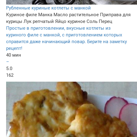
Рубленные куриные котлеты с манкой
Куриное филе
Манка
Масло растительное
Приправа для
курицы
Лук репчатый
Яйцо куриное
Соль
Перец
Простые в приготовлении, вкусные котлеты из
куриного филе с манкой, с приготовлением которых
справится даже начинающий повар. Берите на заметку
рецепт!
40 мин
–
5.0
162