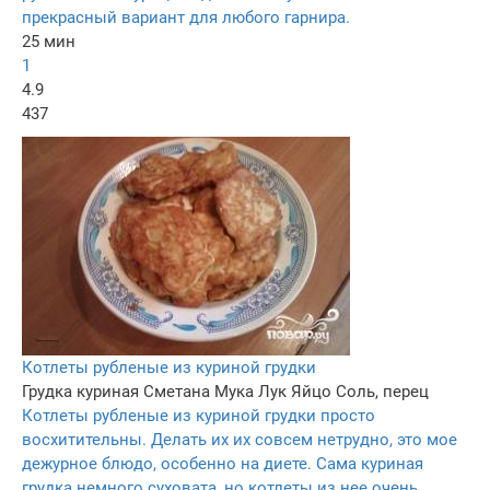
прекрасный вариант для любого гарнира.
25 мин
1
4.9
437
Котлеты рубленые из куриной грудки
Грудка куриная
Сметана
Мука
Лук
Яйцо
Соль, перец
Котлеты рубленые из куриной грудки просто
восхитительны. Делать их их совсем нетрудно, это мое
дежурное блюдо, особенно на диете. Сама куриная
грудка немного суховата, но котлеты из нее очень