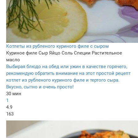
Котлеты из рубленого куриного филе с сыром
Куриное филе
Сыр
Яйцо
Соль
Специи
Растительное
масло
Выбирая блюдо на обед или ужин в качестве горячего,
рекомендую обратить внимание на этот простой рецепт
котлет из рубленого куриного филе и тертого сыра.
Вкусно, сытно и очень просто!
30 мин
1
4.9
163