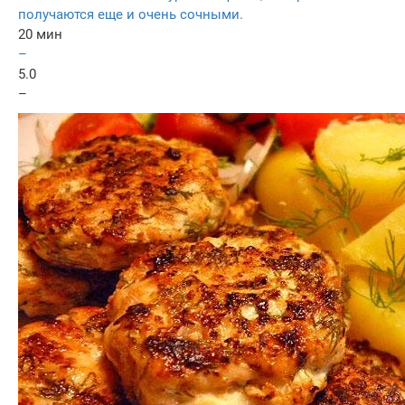
получаются еще и очень сочными.
20 мин
–
5.0
–