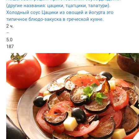
(другие названия: цацики, тцатцики, талатури).
Холодный соус Цацики из овощей и йогурта это
типичное блюдо-закуска в греческой кухне.
2 ч.
–
5.0
187