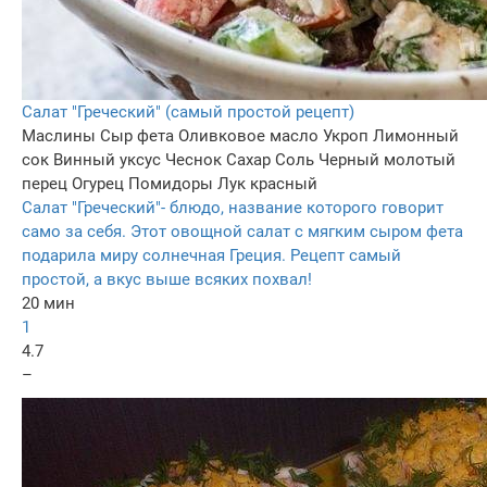
Салат "Греческий" (самый простой рецепт)
Маслины
Сыр фета
Оливковое масло
Укроп
Лимонный
сок
Винный уксус
Чеснок
Сахар
Соль
Черный молотый
перец
Огурец
Помидоры
Лук красный
Салат "Греческий"- блюдо, название которого говорит
само за себя. Этот овощной салат с мягким сыром фета
подарила миру солнечная Греция. Рецепт самый
простой, а вкус выше всяких похвал!
20 мин
1
4.7
–