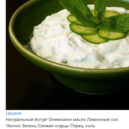
Цацики
Натуральный йогурт
Оливковое масло
Лимонный сок
Чеснок
Зелень
Свежие огурцы
Перец, соль