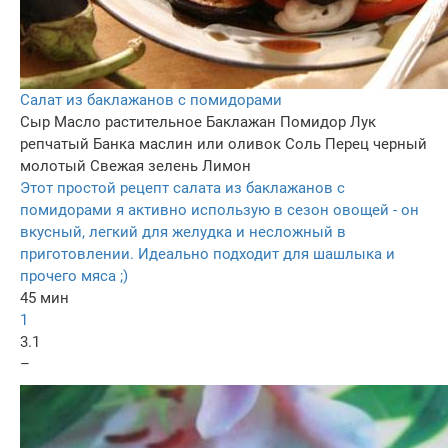
Салат из баклажанов с помидорами
Сыр
Масло растительное
Баклажан
Помидор
Лук
репчатый
Банка маслин или оливок
Соль
Перец черный
молотый
Свежая зелень
Лимон
Этот простой рецепт салата из баклажанов с
помидорами я активно использую в сезон овощей - он
вкусный, легкий для желудка и несложный в
приготовлении. Идеально подходит для шашлыка и
прочего мяса ;)
45 мин
1
3.1
–