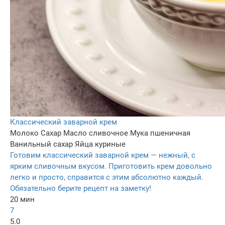
Классический заварной крем
Молоко
Сахар
Масло сливочное
Мука пшеничная
Ванильный сахар
Яйца куриные
Готовим классический заварной крем — нежный, с
ярким сливочным вкусом. Приготовить крем довольно
легко и просто, справится с этим абсолютно каждый.
Обязательно берите рецепт на заметку!
20 мин
7
5.0