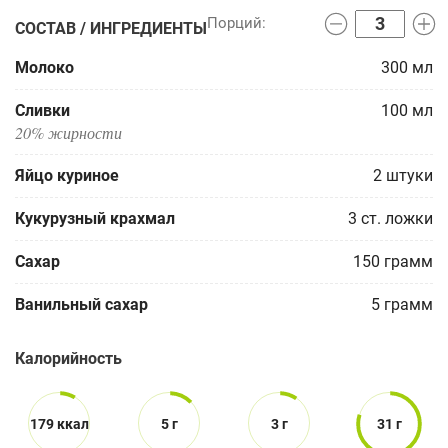
СОСТАВ / ИНГРЕДИЕНТЫ
Молоко
300
мл
Сливки
100
мл
20% жирности
Яйцо куриное
2
штуки
Кукурузный крахмал
3
ст. ложки
Сахар
150
грамм
Ванильный сахар
5
грамм
Калорийность
179 ккал
5 г
3 г
31 г