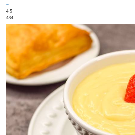
–
4.5
434