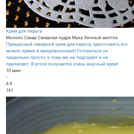
Крем для пирога
Молоко
Сахар
Сахарная пудра
Мука
Яичный желток
Прекрасный заварной крем для пирога, приготовить его
можно прямо в микроволновке! Готовиться он
предельно просто, к тому же, не подгорает и не
прилипает. В итоге получается очень вкусный крем!
10 мин
–
4.9
161