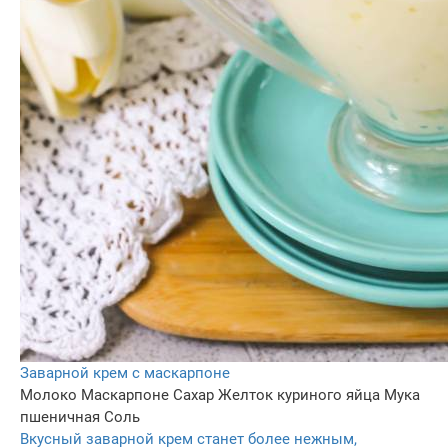
Заварной крем с маскарпоне
Молоко
Маскарпоне
Сахар
Желток куриного яйца
Мука
пшеничная
Соль
Вкусный заварной крем станет более нежным,