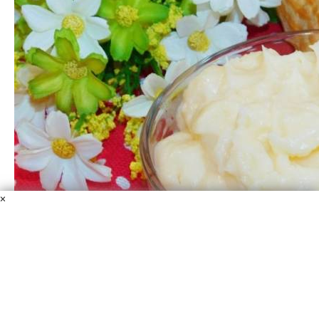
×
Крем "Патисьер"