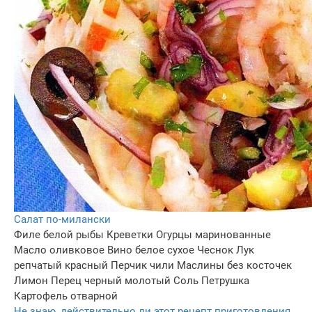
Салат по-милански
Филе белой рыбы
Креветки
Огурцы маринованные
Масло оливковое
Вино белое сухое
Чеснок
Лук
репчатый красный
Перчик чили
Маслины без косточек
Лимон
Перец черный молотый
Соль
Петрушка
Картофель отварной
Не знаю, действительно ли этот рецепт приготовления