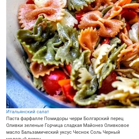
Итальянский салат
Паста фарфалле
Помидоры черри
Болгарский перец
Оливки зеленые
Горчица сладкая
Майонез
Оливковое
масло
Бальзамический уксус
Чеснок
Соль
Черный
молотый перец