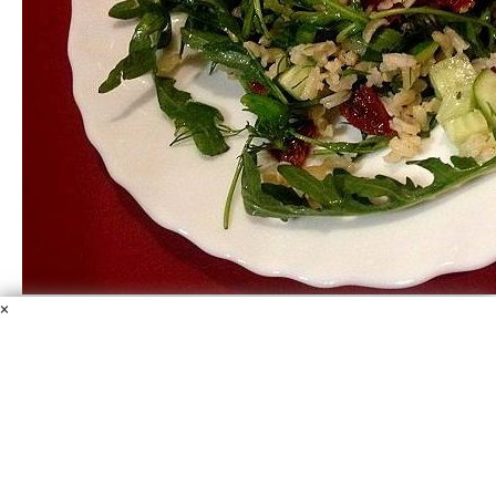
Салат из рукколы с рисом, огурцом и вялеными
×
помидорами
Отваренный рис
Руккола
Укроп
Лимонный сок
Оливковое масло
Огурец свежий
Помидоры вяленые
Зеленый лук
Соль
Перец черный молотый
Отличный салат, который может быть и
самостоятельным блюдом, и подаваться в качестве
гарнира к рыбе или мясу. Вкусный, полезный и