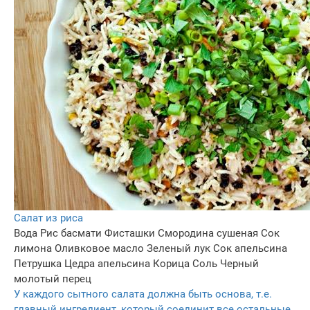
Салат из риса
Вода
Рис басмати
Фисташки
Смородина сушеная
Сок
лимона
Оливковое масло
Зеленый лук
Сок апельсина
Петрушка
Цедра апельсина
Корица
Соль
Черный
молотый перец
У каждого сытного салата должна быть основа, т.е.
главный ингредиент, который соединит все остальные.