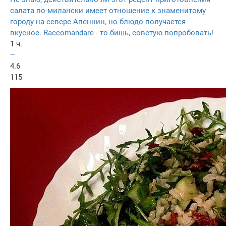
салата по-милански имеет отношение к знаменитому
городу на севере Апеннин, но блюдо получается
вкусное. Raccomandare - то бишь, советую попробовать!
1 ч.
–
4.6
115