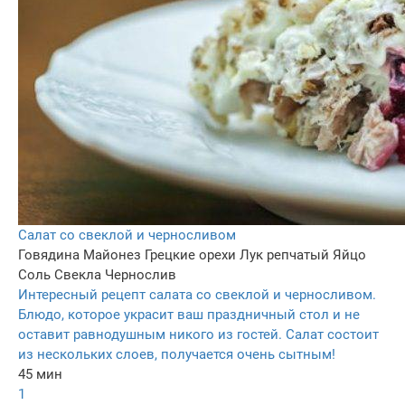
Салат со свеклой и черносливом
Говядина
Майонез
Грецкие орехи
Лук репчатый
Яйцо
Соль
Свекла
Чернослив
Интересный рецепт салата со свеклой и черносливом.
Блюдо, которое украсит ваш праздничный стол и не
оставит равнодушным никого из гостей. Салат состоит
из нескольких слоев, получается очень сытным!
45 мин
1