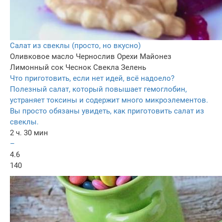
Салат из свеклы (просто, но вкусно)
Оливковое масло
Чернослив
Орехи
Майонез
Лимонный сок
Чеснок
Свекла
Зелень
Что приготовить, если нет идей, всё надоело?
Полезный салат, который повышает гемоглобин,
устраняет токсины и содержит много микроэлементов.
Вы просто обязаны увидеть, как приготовить салат из
свеклы.
2 ч. 30 мин
–
4.6
140