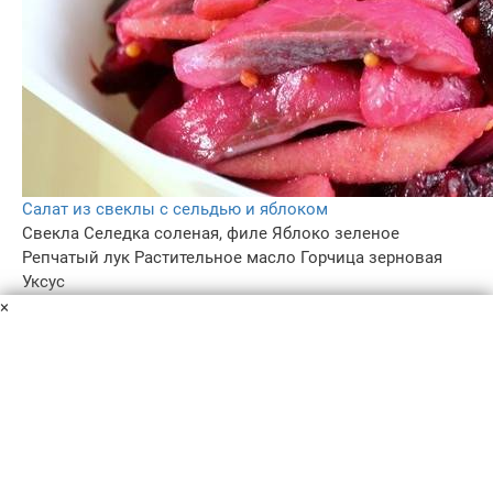
Салат из свеклы с сельдью и яблоком
Свекла
Селедка соленая, филе
Яблоко зеленое
Репчатый лук
Растительное масло
Горчица зерновая
Уксус
Салат с селёдкой часто готовят на Новый год и
×
Рождество. Почти все знакомы со знаменитой "Шубой".
А если вам хочется попробовать новую вариацию с ней,
то время прочитать мой рецепт. Необычный и яркий.
2 ч.
–
4.7
–