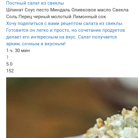
Постный салат из свеклы
Шпинат
Соус песто
Миндаль
Оливковое масло
Свекла
Соль
Перец черный молотый
Лимонный сок
Хочу поделиться с вами рецептом салата из свеклы.
Готовится он легко и просто, но сочетание продуктов
делает его интересным на вкус. Салат получается
ярким, сочным и вкусным!
1 ч. 30 мин
1
5.0
152