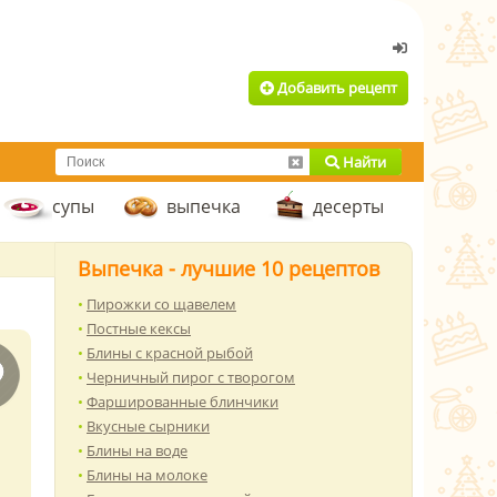
Добавить рецепт
Найти
супы
выпечка
десерты
Выпечка - лучшие 10 рецептов
Пирожки со щавелем
Постные кексы
Блины с красной рыбой
Черничный пирог с творогом
Фаршированные блинчики
Вкусные сырники
Блины на воде
Блины на молоке