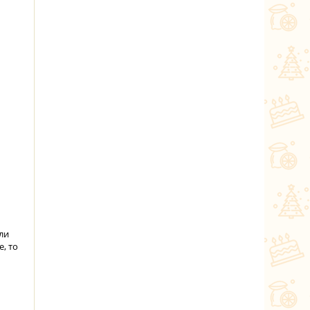
ли
, то