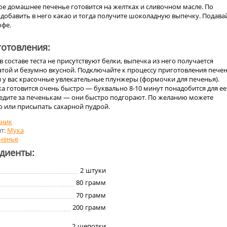
ое домашнее печенье готовится на желтках и сливочном масле. По
обавить в него какао и тогда получите шоколадную выпечку. Подавай
офе.
отовления:
в составе теста не присутствуют белки, выпечка из него получается
той и безумно вкусной. Подключайте к процессу приготовления печен
и у вас красочные увлекательные плунжеры (формочки для печенья).
а готовится очень быстро — буквально 8-10 минут понадобится для ее
едите за печенькам — они быстро подгорают. По желанию можете
ю или присыпать сахарной пудрой.
дник
т:
Мука
ченье
едиенты:
2
штуки
80
грамм
70
грамм
200
грамм
2
щепотки