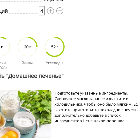
ций
4
 г
20 г
52 г
лки
Жиры
Углеводы
100г.
ть "Домашнее печенье"
Подготовьте указанные ингредиенты.
Сливочное масло заранее извлеките и
холодильника, чтобы оно было мягким. Ес
захотите приготовить шоколадное печенье
дополнительно добавьте в список
ингредиентов 1 ст.л. какао-порошка.