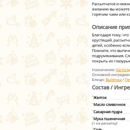
Рассыпчатое и нежн
желанию вы можете д
горячим чаем или к
Описание приг
Благодаря тому, что 
хрустящей, рассыпча
детей, особенно есл
Помните, что выпечк
подрумянивания. Сл
покрыть их глазурь
Назначение:
На пол
Основной ингредиен
Блюдо:
Выпечка
/
Пе
Состав / Ингр
Желток
Масло сливочное
Сахарная пудра
Мука пшеничная
(+ на раскатку)
Соль