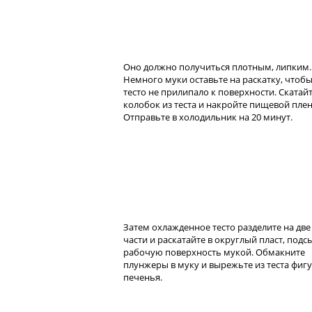
Оно должно получиться плотным, липким.
Немного муки оставьте на раскатку, чтоб
тесто не прилипало к поверхности. Скатай
колобок из теста и накройте пищевой плен
Отправьте в холодильник на 20 минут.
Затем охлажденное тесто разделите на две
части и раскатайте в округлый пласт, подс
рабочую поверхность мукой. Обмакните
плунжеры в муку и вырежьте из теста фиг
печенья.