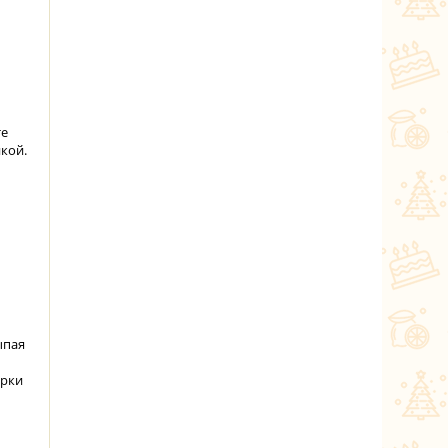
ы
те
кой.
ыпая
урки