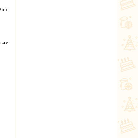
те с
ья и