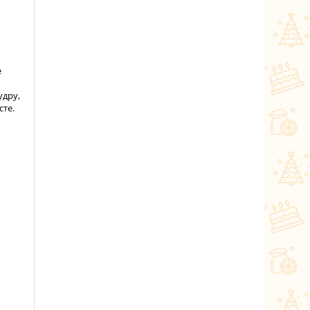
е
удру,
сте.