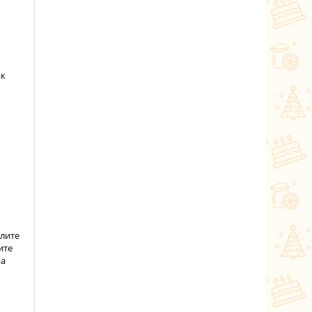
ак
елите
ите
на