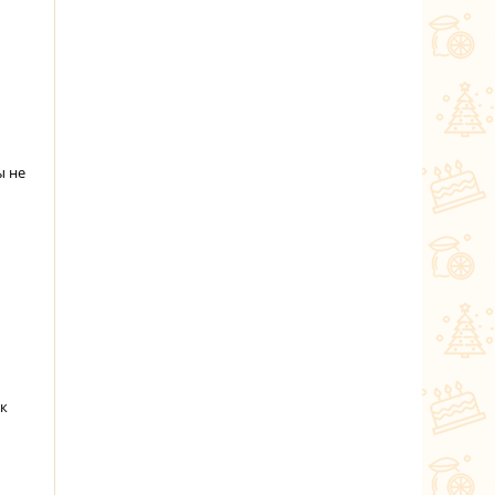
ы не
 к