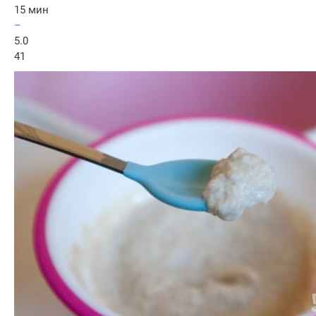
15 мин
–
5.0
41