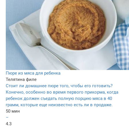
Пюре из мяса для ребенка
Телятина филе
Стоит ли домашнее пюре того, чтобы его готовить?
Конечно, особенно во время первого прикорма, когда
ребенок должен съедать полную порцию мяса в 40
грамм, которые еще неизвестно есть ли в продаже.
50 мин
–
4.3