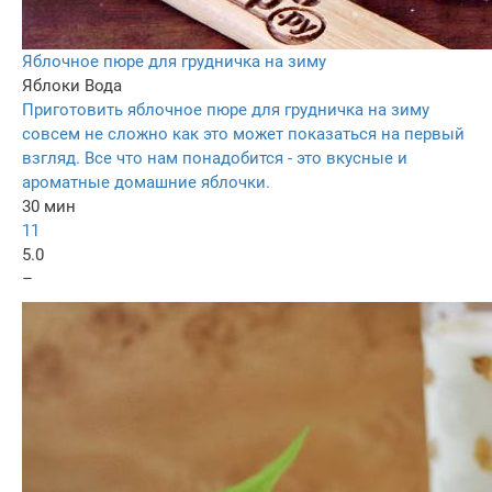
Яблочное пюре для грудничка на зиму
Яблоки
Вода
Приготовить яблочное пюре для грудничка на зиму
совсем не сложно как это может показаться на первый
взгляд. Все что нам понадобится - это вкусные и
ароматные домашние яблочки.
30 мин
11
5.0
–