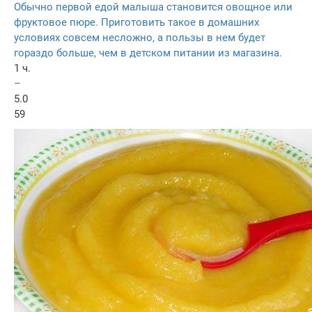
Обычно первой едой малыша становится овощное или
фруктовое пюре. Приготовить такое в домашних
условиях совсем несложно, а пользы в нем будет
гораздо больше, чем в детском питании из магазина.
1 ч.
–
5.0
59