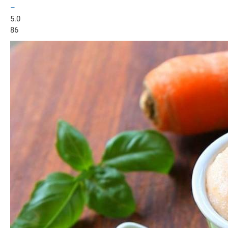
–
5.0
86