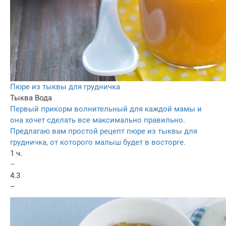
Пюре из тыквы для грудничка
Тыква
Вода
Первый прикорм волнительный для каждой мамы и
она хочет сделать все максимально правильно.
Предлагаю вам простой рецепт пюре из тыквы для
грудничка, от которого малыш будет в восторге.
1 ч.
–
4.3
–