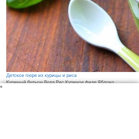
Детское пюре из курицы и риса
Куриный бульон
Вода
Рис
Куриное филе
Яблоко
×
"Фуджи"
Морковь
Базилик
Домашнему пюре для первого прикорма я доверяю
больше, чем магазинному. Здесь всё свежее и понятен
состав. Тем более большие сроки годности смущают.
Если вы того же мнения, то ловите новый рецепт.
35 мин
–
4.0